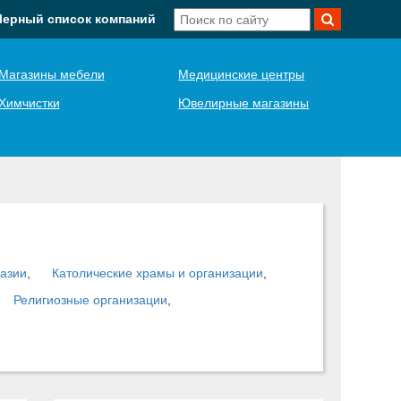
Черный список компаний
Магазины мебели
Медицинские центры
Химчистки
Ювелирные магазины
азии
,
Католические храмы и организации
,
Религиозные организации
,