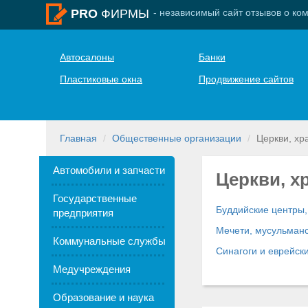
- независимый сайт отзывов о ко
PRO
ФИРМЫ
Автосалоны
Банки
Пластиковые окна
Продвижение сайтов
Главная
Общественные организации
Церкви, хр
Автомобили и запчасти
Церкви, х
Государственные
Буддийские центры,
предприятия
Мечети, мусульманс
Коммунальные службы
Синагоги и еврейс
Медучреждения
Образование и наука