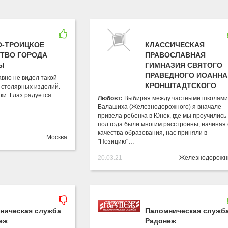
О-ТРОИЦКОЕ
КЛАССИЧЕСКАЯ
ТВО ГОРОДА
ПРАВОСЛАВНАЯ
Ы
ГИМНАЗИЯ СВЯТОГО
ПРАВЕДНОГО ИОАННА
авно не видел такой
КРОНШТАДТСКОГО
 столярных изделий.
ки. Глаз радуется.
Любовт:
Выбирая между частными школами
Балашиха (Железнодорожного) я вначале
привела ребенка в Юнек, где мы проучились
пол года были многим расстроены, начиная 
качества образования, нас приняли в
Москва
"Позицию"…
20.03.21
Железнодорож
ническая служба
Паломническая служб
еж
Радонеж