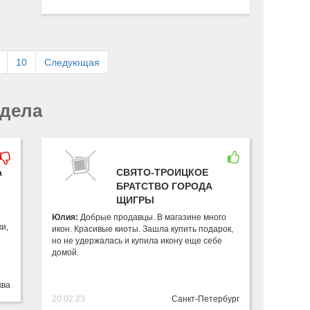
10
Следующая
здела
а
СВЯТО-ТРОИЦКОЕ
БРАТСТВО ГОРОДА
ЩИГРЫ
Юлия:
Добрые продавцы. В магазине много
и,
икон. Красивые киоты. Зашла купить подарок,
но не удержалась и купила икону еще себе
домой.
ква
20.02.23
Санкт-Петербург