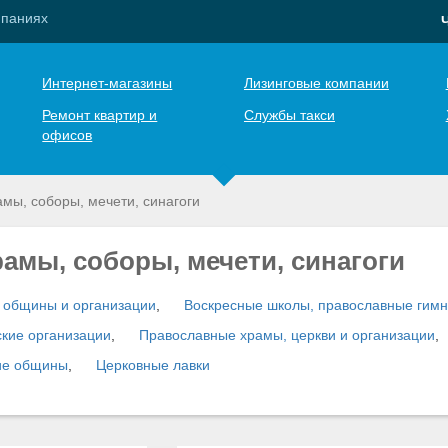
мпаниях
Интернет-магазины
Лизинговые компании
Ремонт квартир и
Службы такси
офисов
амы, соборы, мечети, синагоги
рамы, соборы, мечети, синагоги
 общины и организации
,
Воскресные школы, православные гимн
кие организации
,
Православные храмы, церкви и организации
,
кие общины
,
Церковные лавки