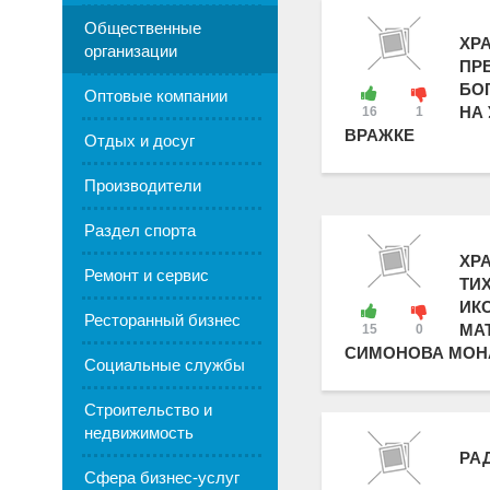
Общественные
ХР
организации
ПР
БО
Оптовые компании
НА
16
1
ВРАЖКЕ
Отдых и досуг
Производители
Раздел спорта
ХР
Ремонт и сервис
ТИ
ИК
Ресторанный бизнес
МА
15
0
СИМОНОВА МОН
Социальные службы
Строительство и
недвижимость
РА
Сфера бизнес-услуг