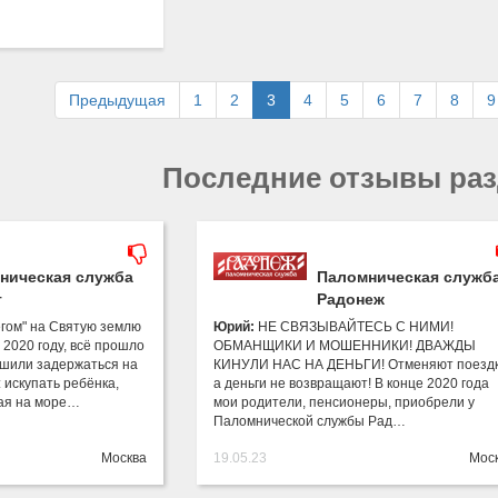
Предыдущая
1
2
3
4
5
6
7
8
9
Последние отзывы ра
ническая служба
Паломническая служб
г
Радонеж
егом" на Святую землю
Юрий:
НЕ СВЯЗЫВАЙТЕСЬ С НИМИ!
 2020 году, всё прошло
ОБМАНЩИКИ И МОШЕННИКИ! ДВАЖДЫ
решили задержаться на
КИНУЛИ НАС НА ДЕНЬГИ! Отменяют поездк
 искупать ребёнка,
а деньги не возвращают! В конце 2020 года
рая на море…
мои родители, пенсионеры, приобрели у
Паломнической службы Рад…
Москва
19.05.23
Мос