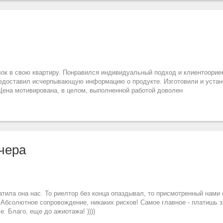
лок в свою квартиру. Понравился индивидуальный подход и клиентоорие
едоставил исчерпывающую информацию о продукте. Изготовили и устан
Цена мотивирована, в целом, выполненной работой доволен
чера
тила она нас. То риелтор без конца опаздывал, то присмотренный нами 
! Абсолютное сопровождение, никаких рисков! Самое главное - платишь за
. Благо, еще до ажиотажа! ))))