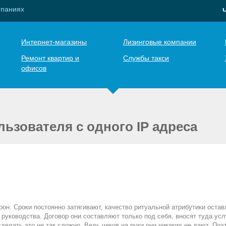
мпаниях
Интернет-магазины
Лизинговые компании
Ремонт квартир и
Службы такси
офисов
ьзователя с одного IP адреса
он. Сроки постоянно затягивают, качество ритуальной атрибутики остав
ы руководства. Договор они составляют только под себя, вносят туда ус
сделать это не так сложно. Ведь чеков на руки они никаких не дают. По