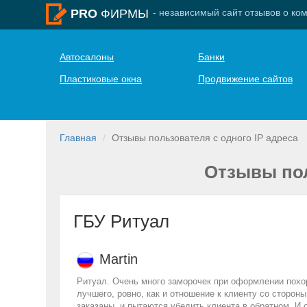
- независимый сайт отзывов о ко
PRO
ФИРМЫ
Автосалоны
Банки
Пластиковые окна
Продвижение сайтов
Главная
Отзывы пользователя с одного IP адреса
Отзывы пол
ГБУ Ритуал
Martin
Ритуал. Очень много заморочек при оформлении похор
лучшего, ровно, как и отношение к клиенту со сторон
заказаны, и пытаются убедить клиента в обратном. И 