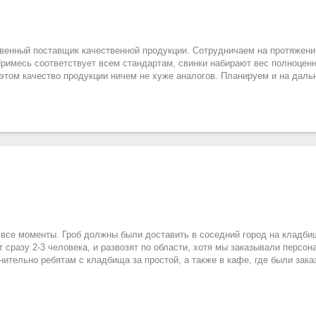
твенный поставщик качественной продукции. Сотрудничаем на протяжени
римесь соответствует всем стандартам, свинки набирают вес полноценн
 этом качество продукции ничем не хуже аналогов. Планируем и на дал
 все моменты. Гроб должны были доставить в соседний город на кладбищ
т сразу 2-3 человека, и развозят по области, хотя мы заказывали персо
нительно ребятам с кладбища за простой, а также в кафе, где были зак