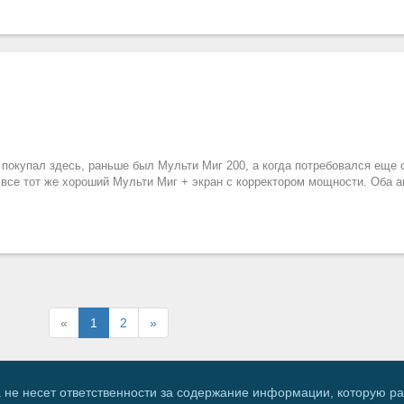
покупал здесь, раньше был Мульти Миг 200, а когда потребовался еще 
 все тот же хороший Мульти Миг + экран с корректором мощности. Оба а
«
1
2
»
 не несет ответственности за содержание информации, которую р