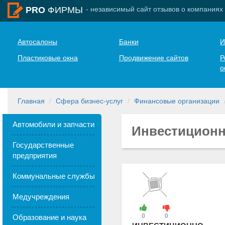
- независимый сайт отзывов о компаниях
PRO
ФИРМЫ
Автосалоны
Банки
И
Пластиковые окна
Продвижение сайтов
Р
о
Главная
Сфера бизнес-услуг
Финансовые организации
Автомобили и запчасти
Инвестиционн
Государственные
предприятия
Коммунальные службы
Медучреждения
0
0
Образование и наука