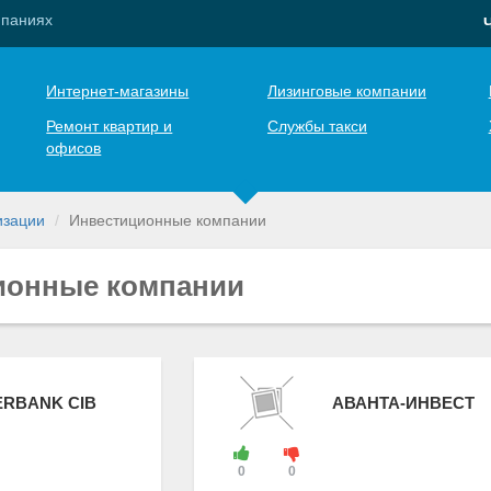
мпаниях
Интернет-магазины
Лизинговые компании
Ремонт квартир и
Службы такси
офисов
изации
Инвестиционные компании
ионные компании
ERBANK CIB
АВАНТА-ИНВЕСТ
0
0