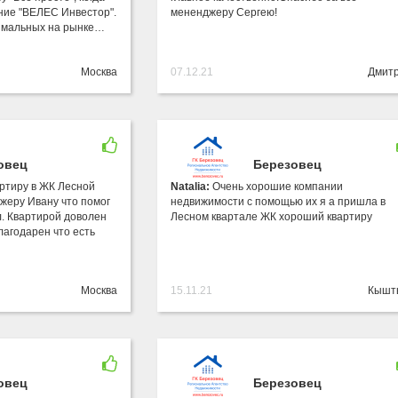
ние "ВЕЛЕС Инвестор".
мененджеру Сергею!
имальных на рынке…
Москва
07.12.21
Дмит
овец
Березовец
ртиру в ЖК Лесной
Natalia:
Очень хорошие компании
жеру Ивану что помог
недвижимости с помощью их я а пришла в
. Квартирой доволен
Лесном квартале ЖК хороший квартиру
лагодарен что есть
Москва
15.11.21
Кышт
овец
Березовец