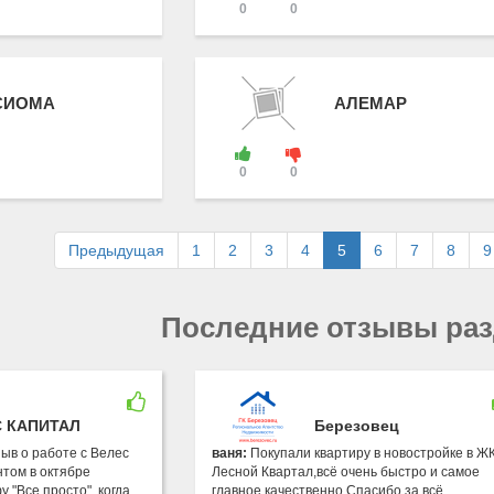
0
0
СИОМА
АЛЕМАР
0
0
Предыдущая
1
2
3
4
5
6
7
8
9
Последние отзывы ра
 КАПИТАЛ
Березовец
зыв о работе с Велес
ваня:
Покупали квартиру в новостройке в Ж
нтом в октябре
Лесной Квартал,всё очень быстро и самое
 "Все просто", когда
главное качественно.Спасибо за всё