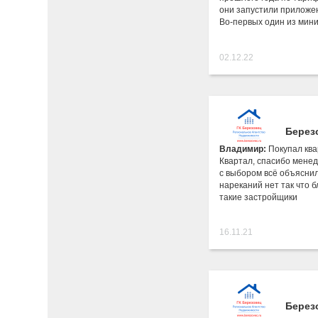
они запустили приложе
Во-первых один из мин
02.12.22
Берез
Владимир:
Покупал ква
Квартал, спасибо менед
с выбором всё объяснил
нареканий нет так что б
такие застройщики
16.11.21
Берез