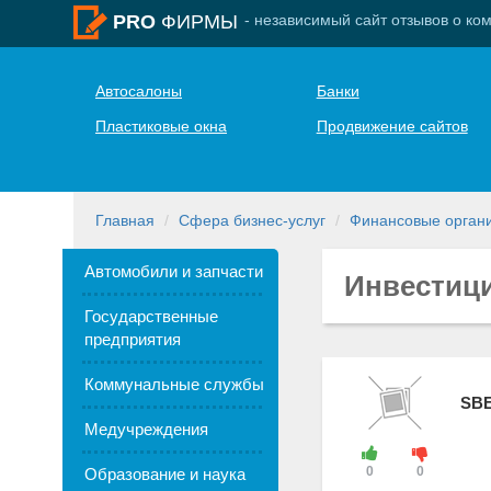
- независимый сайт отзывов о ко
PRO
ФИРМЫ
Автосалоны
Банки
Пластиковые окна
Продвижение сайтов
Главная
Сфера бизнес-услуг
Финансовые орган
Автомобили и запчасти
Инвестиц
Государственные
предприятия
Коммунальные службы
SB
Медучреждения
0
0
Образование и наука