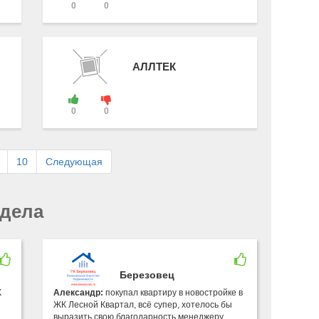
0
0
АЛЛТЕК
0
0
10
Следующая
здела
Березовец
К
Александр:
покупал квартиру в новостройке в
ЖК Лесной Квартал, всё супер, хотелось бы
выразить свою благодарность менеджеру