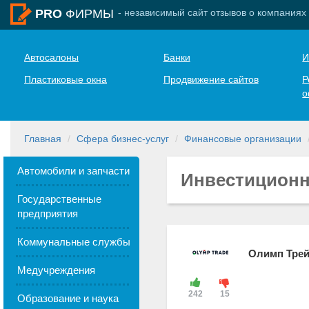
- независимый сайт отзывов о компаниях
PRO
ФИРМЫ
Автосалоны
Банки
И
Пластиковые окна
Продвижение сайтов
Р
о
Главная
Сфера бизнес-услуг
Финансовые организации
Автомобили и запчасти
Инвестиционн
Государственные
предприятия
Коммунальные службы
Олимп Тре
Медучреждения
242
15
Образование и наука