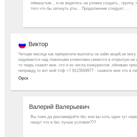
обманутым ,, и не ведитесь на уловки создать,, группу,
того что бы заткнуть рты,.. Продолжение следует......
Виктор
Четыре месяца как прекратили выплаты за займ акций,не могу 
издеваются над пожилыми клиентами,смеются в открытую,ни оди
то тварь скажет мне ,что я из числа конкурентов ,обливаю гр
неправду,то вот мой тлф +7 9123559977 - скажите мне это в лиц
Орск
Валерий Валерьевич
Вы тоже да рекламируйте бкс или вы хоть один тут норм
пишут что в бкс лучше условия???