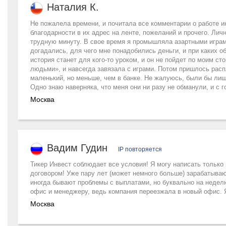
Наталия К.
Не пожалела времени, и почитала все комментарии о работе ин
благодарности в их адрес на ленте, пожеланий и прочего. Личн
трудную минуту. В свое время я промышляла азартными играм
догадались, для чего мне понадобились деньги, и при каких 
история станет для кого-то уроком, и он не пойдет по моим с
людьми», и навсегда завязала с играми. Потом пришлось распл
маленький, но меньше, чем в банке. Не жалуюсь, были бы лишн
Одно знаю наверняка, что меня они ни разу не обманули, и с г
Москва
Вадим Гудин
IP повторяется
Тикер Инвест соблюдает все условия! Я могу написать только 
договором! Уже пару лет (может немного больше) зарабатываю
иногда бывают проблемы с выплатами, но буквально на неделю
офис и менеджеру, ведь компания переезжала в новый офис. 
Москва