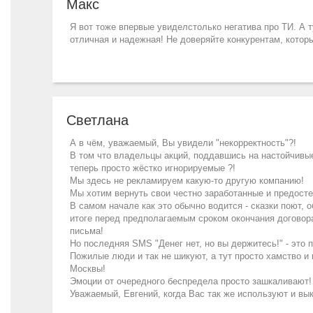
Макс
Я вот тоже впервые увиделстолько негатива про ТИ. А т
отличная и надежная! Не доверяйте конкурентам, которы
Светлана
А в чём, уважаемый, Вы увидели "некорректность"?!
В том что владельцы акций, поддавшись на настойчивы
теперь просто жёстко игнорируемые ?!
Мы здесь не рекламируем какую-то другую компанию!
Мы хотим вернуть свои честно заработанные и предосте
В самом начале как это обычно водится - сказки поют, 
итоге перед предполагаемым сроком окончания договора
письма!
Но последняя SMS "Денег нет, но вы держитесь!" - это 
Пожилые люди и так не шикуют, а тут просто хамство и
Москвы!
Эмоции от очередного беспредела просто зашкаливают! 
Уважаемый, Евгений, когда Вас так же используют и вык