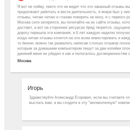
Я вот не пойму, никто что не видит что это заказный отзывы в
продолжают работать и вести деятельность, я вчера был у ни
отзывы, читаю читаю и глазам поверить не могу, я с первого 
Москва сити затерялся, вы почитайте на их сайте отзывы, ко
достают, а вот на сторонних ресурсах бред творится, ощущен
дорогу перешла эта компания, я 6 лет каждую неделю получал 
когда читаю отзывы хочется на зло всем инвестировать и каж
то бизнес можно так развалить написав столько отзывов плохи
которым за домашним компьютером пишут за две копейки плох
диняний меня не убедил я как и пологалось договоренностям 
Москва
Игорь
Здравствуйте Александр Егорович, если вы считаете что
выслать вам, а вы сходите в эту "великолепную" компа