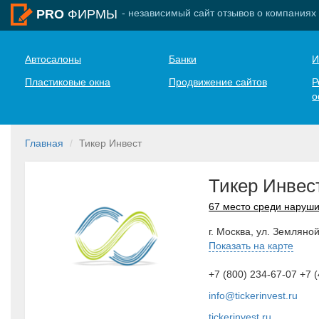
- независимый сайт отзывов о компаниях
PRO
ФИРМЫ
Автосалоны
Банки
И
Пластиковые окна
Продвижение сайтов
Р
о
Главная
Тикер Инвест
Тикер Инвес
67 место среди наруш
г. Москва, ул. Земляной
Показать на карте
+7 (800) 234-67-07 +7 
info@tickerinvest.ru
tickerinvest.ru