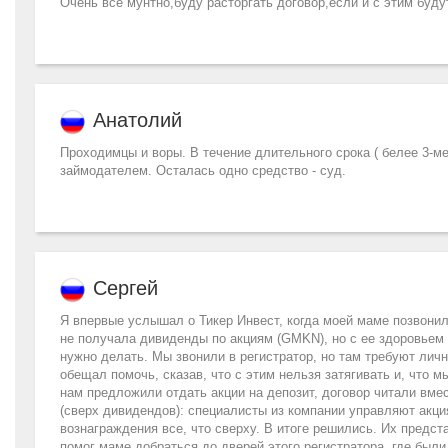
Очень всё мунтно,буду расторгать договор,если и с этим буд
Анатолий
Проходимцы и воры. В течение длительного срока ( белее 3-м
займодателем. Осталась одно средство - суд.
Сергей
Я впервые услышал о Тикер Инвест, когда моей маме позвонили
не получала дивиденды по акциям (GMKN), но с ее здоровьем у
нужно делать. Мы звонили в регистратор, но там требуют лич
обещал помочь, сказав, что с этим нельзя затягивать и, что 
нам предложили отдать акции на депозит, договор читали вме
(сверх дивидендов): специалисты из компании управляют акц
вознаграждения все, что сверху. В итоге решились. Их предст
помог маме добраться до дверей этого регистратора, где были