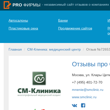
- независимый сайт отзывов о компаниях
PRO
ФИРМЫ
Автосалоны
Банки
И
Пластиковые окна
Продвижение сайтов
Р
о
Главная
СМ-Клиника: медицинский центр
Отзыв №7265
Отзывы про
Москва, ул. Клары Цетк
+7 (495) 401-72-70
mnenie@smclinic.ru
www.smclinic.ru