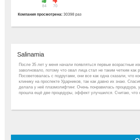
84
70
Компания просмотрена:
30398 раз
Salinamia
После 35 лет у меня начали появляться первые возрастные из
заволновало, потому что овал лица стал не таким четким как 
Посоветовалась с подругами, они все как одна сказали, что 
клинику на проспекте Ударников, так как давно их знаю. Спас
делала у неё плазмолифтинг. Очень понравилась процедура, у
прошла ещё две процедуры, эффект улучшился. Считаю, что 