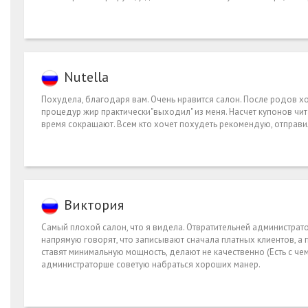
Nutella
Похудела, благодаря вам. Очень нравится салон. После родов х
процедур жир практически"выходил" из меня. Насчет купонов чит
время сокращают. Всем кто хочет похудеть рекомендую, отправил
Виктория
Самый плохой салон, что я видела. Отвратительней администратор
напрямую говорят, что записывают сначала платных клиентов, а
ставят минимальную мощность, делают не качественно (Есть с чем
администраторше советую набраться хороших манер.