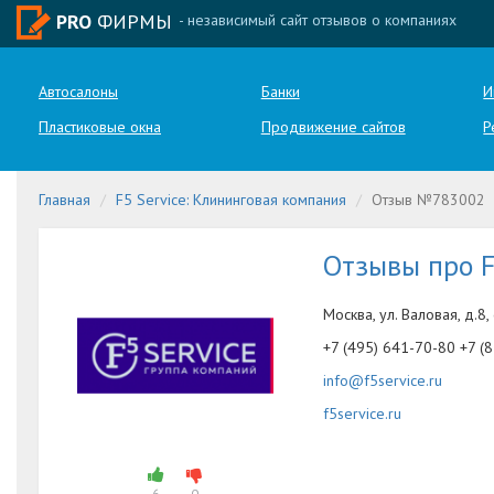
PRO
ФИРМЫ
- независимый сайт отзывов о компаниях
Автосалоны
Банки
И
Пластиковые окна
Продвижение сайтов
Р
Главная
F5 Service: Клининговая компания
Отзыв №783002
Отзывы про F
Москва, ул. Валовая, д.8, 
+7 (495) 641-70-80 +7 (
info@f5service.ru
f5service.ru
6
0