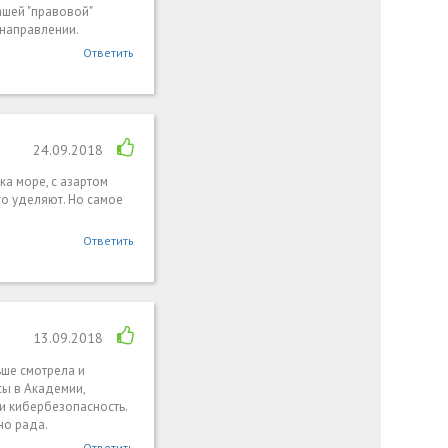
ашей "правовой"
направлении.
Ответить
24.09.2018
ка море, с азартом
го уделяют. Но самое
Ответить
13.09.2018
ьше смотрела и
сы в Академии,
и кибербезопасность.
но рада.
Ответить