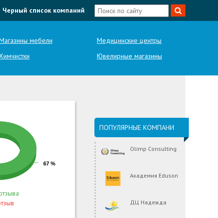
Черный список компаний
Магазины мебели
Медицинские центры
Химчистки
Ювелирные магазины
ПОПУЛЯРНЫЕ КОМПАНИ
Olimp Consulting
67 %
Академия Eduson
отзыва
отзыв
ДЦ Надежда