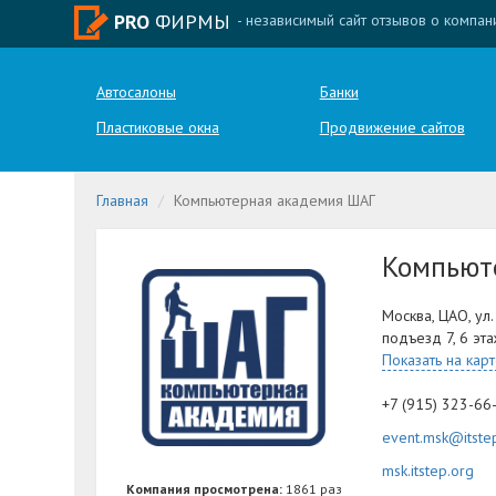
PRO
ФИРМЫ
- независимый сайт отзывов о компан
Автосалоны
Банки
Пластиковые окна
Продвижение сайтов
Главная
Компьютерная академия ШАГ
Компьют
Москва, ЦАО, ул.
подъезд 7, 6 эт
Показать на кар
+7 (915) 323-66
event.msk@itste
msk.itstep.org
Компания просмотрена:
1861 раз