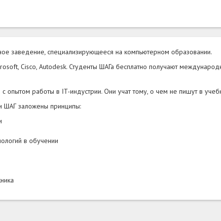
ое заведение, специализирующееся на компьютерном образовании.
osoft, Cisco, Autodesk. Студенты ШАГа бесплатно получают междунаро
 опытом работы в IT-индустрии. Они учат тому, о чем не пишут в учеб
и ШАГ заложены принципы:
и
нологий в обучении
кника