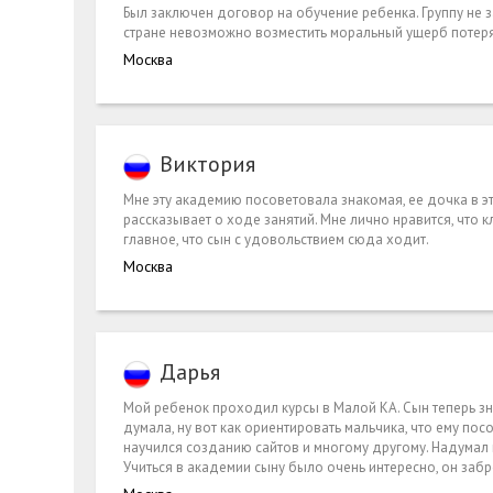
Был заключен договор на обучение ребенка. Группу не з
стране невозможно возместить моральный ущерб потеря
Москва
Виктория
Мне эту академию посоветовала знакомая, ее дочка в эт
рассказывает о ходе занятий. Мне лично нравится, что
главное, что сын с удовольствием сюда ходит.
Москва
Дарья
Мой ребенок проходил курсы в Малой КА. Сын теперь зна
думала, ну вот как ориентировать мальчика, что ему посо
научился созданию сайтов и многому другому. Надумал
Учиться в академии сыну было очень интересно, он забр