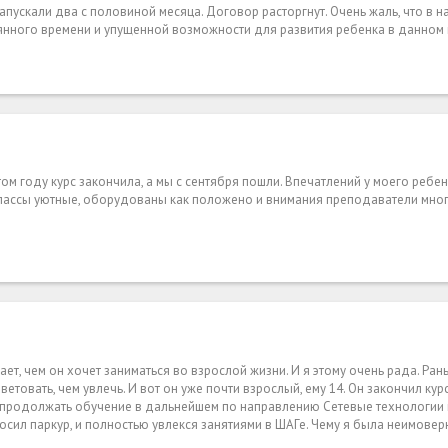
апускали два с половиной месяца. Договор расторгнут. Очень жаль, что в н
нного времени и упущенной возможности для развития ребенка в данном 
ом году курс закончила, а мы с сентября пошли. Впечатлений у моего ребен
 классы уютные, оборудованы как положено и внимания преподаватели мно
ет, чем он хочет заниматься во взрослой жизни. И я этому очень рада. Ран
ветовать, чем увлечь. И вот он уже почти взрослый, ему 14. Он закончил кур
 продолжать обучение в дальнейшем по направлению Сетевые технологии 
осил паркур, и полностью увлекся занятиями в ШАГе. Чему я была неимовер