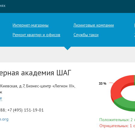
иях
Интернет-магазины
Лизинговые компании
Ремонт квартир и офисов
Службы такси
ерная академия ШАГ
33 %
 Киевская, д.7, Бизнес-центр «Легион III»,
аж
те
-88; +7 (495) 151-19-01
p.org
Положительных: 2 
Отрицательных: 1 