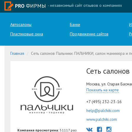
PRO
ФИРМЫ
- независимый сайт отзывов о компаниях
Автосалоны
Банки
И
Пластиковые окна
Продвижение сайтов
Р
Главная
Сеть салонов Пальчики: ПАЛЬЧИКИ, салон маникюра и 
Сеть салонов
Москва, ул. Старая Басма
Показать на карте
+7 (495) 232-23-16
help@palchiki.com
www.palchiki.com
Компания просмотрена:
51117 раз