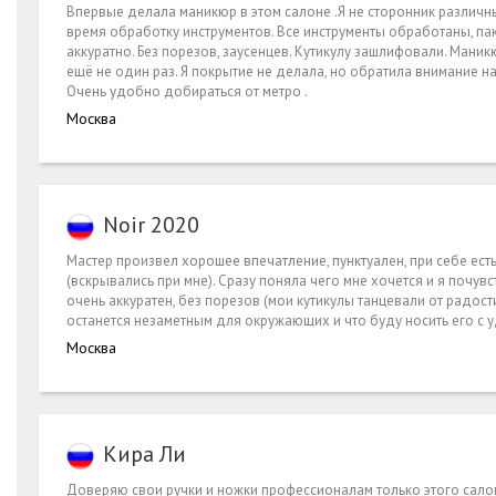
Впервые делала маникюр в этом салоне .Я не сторонник различ
время обработку инструментов. Все инструменты обработаны, па
аккуратно. Без порезов, заусенцев. Кутикулу зашлифовали. Ман
ещё не один раз. Я покрытие не делала, но обратила внимание н
Очень удобно добираться от метро .
Москва
Noir 2020
Мастер произвел хорошее впечатление, пунктуален, при себе ес
(вскрывались при мне). Сразу поняла чего мне хочется и я почу
очень аккуратен, без порезов (мои кутикулы танцевали от радос
останется незаметным для окружающих и что буду носить его с 
Москва
Кира Ли
Доверяю свои ручки и ножки профессионалам только этого салона