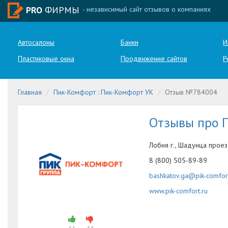
PRO
ФИРМЫ
- независимый сайт отзывов о компаниях
Автосалоны
Банки
И
Пластиковые окна
Продвижение сайтов
Р
Главная
Пик-Комфорт : Пик-Комфорт УК
Отзыв №784004
Отзывы про 
Лобня г., Шадунца проез
8 (800) 505-89-89
bashkatov.ga@pik-comfort
www.pik-comfort.ru
66
44