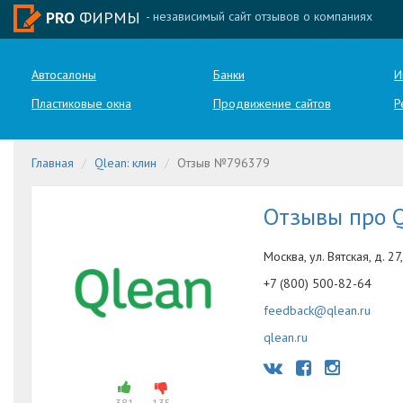
PRO
ФИРМЫ
- независимый сайт отзывов о компаниях
Автосалоны
Банки
И
Пластиковые окна
Продвижение сайтов
Р
Главная
Qlean: клин
Отзыв №796379
Отзывы про 
Москва, ул. Вятская, д. 27,
+7 (800) 500-82-64
feedback@qlean.ru
qlean.ru
381
135