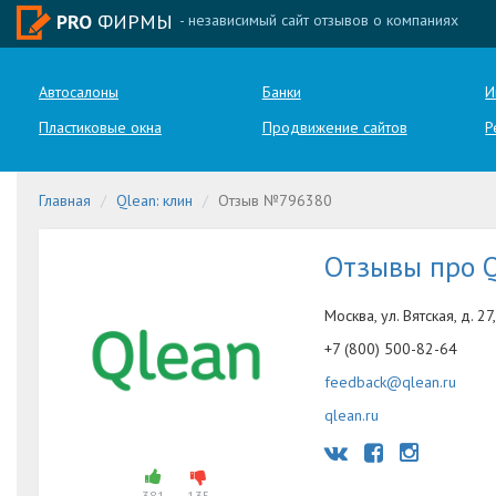
PRO
ФИРМЫ
- независимый сайт отзывов о компаниях
Автосалоны
Банки
И
Пластиковые окна
Продвижение сайтов
Р
Главная
Qlean: клин
Отзыв №796380
Отзывы про 
Москва, ул. Вятская, д. 27,
+7 (800) 500-82-64
feedback@qlean.ru
qlean.ru
381
135