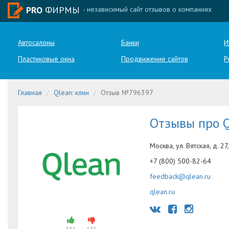
PRO
ФИРМЫ
- независимый сайт отзывов о компаниях
Автосалоны
Банки
И
Пластиковые окна
Продвижение сайтов
Р
Главная
Qlean: клин
Отзыв №796397
Отзывы про 
Москва, ул. Вятская, д. 27,
+7 (800) 500-82-64
feedback@qlean.ru
qlean.ru
381
135