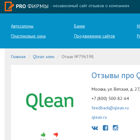
PRO
ФИРМЫ
- независимый сайт отзывов о компаниях
Автосалоны
Банки
И
Пластиковые окна
Продвижение сайтов
Р
Главная
Qlean: клин
Отзыв №796398
Отзывы про 
Москва, ул. Вятская, д. 27,
+7 (800) 500-82-64
feedback@qlean.ru
qlean.ru
381
135