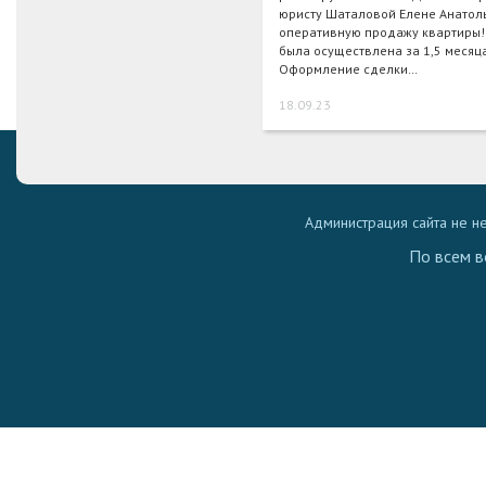
юристу Шаталовой Елене Анатоль
оперативную продажу квартиры!
была осуществлена за 1,5 месяц
Оформление сделки…
18.09.23
Администрация сайта не н
По всем в