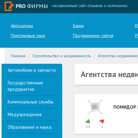
PRO
ФИРМЫ
- независимый сайт отзывов о компаниях
Автосалоны
Банки
И
Пластиковые окна
Продвижение сайтов
Р
Главная
Строительство и недвижимость
Агентства недвижим
Автомобили и запчасти
Агентства недв
Государственные
предприятия
Коммунальные службы
ПОМИДОР 
Медучреждения
Образование и наука
12
1