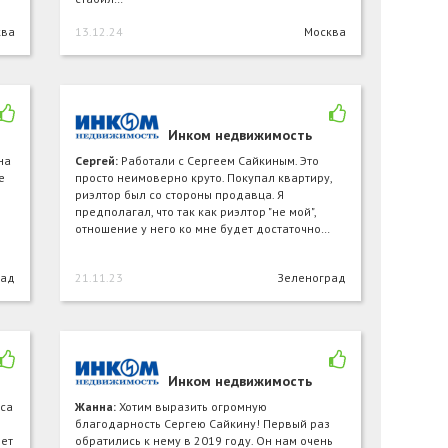
ква
13.12.24
Москва
Инком недвижимость
на
Сергей:
Работали с Сергеем Сайкиным. Это
е
просто неимоверно круто. Покупал квартиру,
риэлтор был со стороны продавца. Я
предполагал, что так как риэлтор "не мой",
отношение у него ко мне будет достаточно…
рад
21.11.23
Зеленоград
Инком недвижимость
са
Жанна:
Хотим выразить огромную
благодарность Сергею Сайкину! Первый раз
нет
обратились к нему в 2019 году. Он нам очень