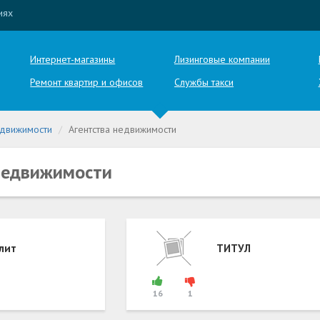
иях
Интернет-магазины
Лизинговые компании
Ремонт квартир и офисов
Службы такси
едвижимости
Агентства недвижимости
недвижимости
лит
ТИТУЛ
16
1