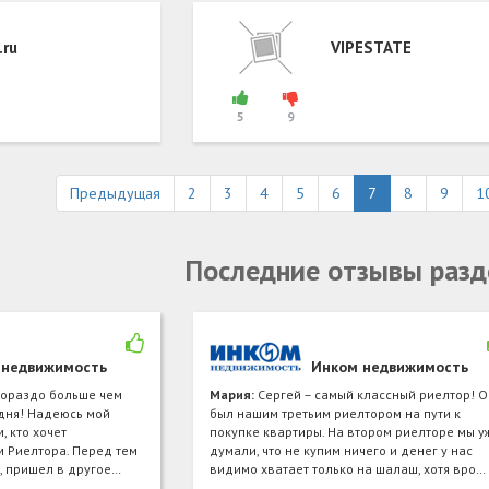
.ru
VIPESTATE
5
9
Предыдущая
2
3
4
5
6
7
8
9
1
Последние отзывы разд
 недвижимость
Инком недвижимость
 гораздо больше чем
Мария:
Сергей – самый классный риелтор! О
дня! Надеюсь мой
был нашим третьим риелтором на пути к
, кто хочет
покупке квартиры. На втором риелторе мы у
 Риелтора. Перед тем
думали, что не купим ничего и денег у нас
ю, пришел в другое…
видимо хватает только на шалаш, хотя вро…