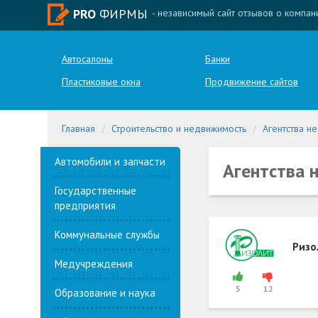
PRO
ФИРМЫ
- независимый сайт отзывов о компан
Автосалоны
Банки
Пластиковые окна
Продвижение сайтов
Главная
Строительство и недвижимость
Агентства н
Автомобили и запчасти
Агентства 
Государственные
предприятия
Коммунальные службы
Ризо
Медучреждения
5
12
Образование и наука