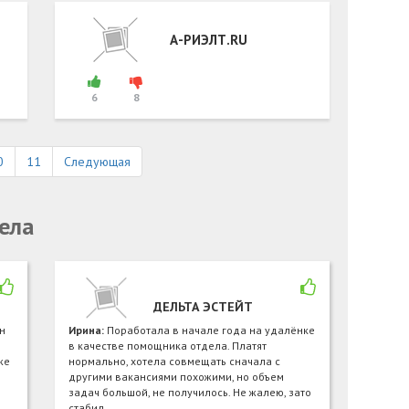
А-РИЭЛТ.RU
6
8
0
11
Следующая
ела
ДЕЛЬТА ЭСТЕЙТ
н
Ирина:
Поработала в начале года на удалёнке
в качестве помощника отдела. Платят
же
нормально, хотела совмещать сначала с
другими вакансиями похожими, но объем
задач большой, не получилось. Не жалею, зато
стабил…