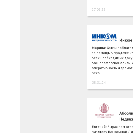
27.03.25
Инком
Марина:
Хотим поблаго
за помощь в продаже к
всех необходимых докум
ваш профессионализм, 
оперативность и грамот
реко…
08.01.24
Абсол
Недви
Евгений:
Выражаем огро
риэлтору Ванюхиной Ди