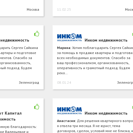
Москва
11.02.25
Мос
 недвижимость
Инком недвижимость
дарить Сергея Сайкина
Марина:
Хотим поблагодарить Сергея Сайки
вартиры и подготовке
за помощь в продаже квартиры и подготовк
ентов. Спасибо за
всех необходимых документов. Спасибо за
организованность,
ваш профессионализм, организованность,
ный подход. Будем
оперативность и грамотный подход. Будем
реко…
Зеленоград
08.01.24
Зеленог
ют Капитал
Инком недвижимость
жимость
Анастасия:
Для решения квартирного вопро
я отвела три месяца. Я не юрист, тема
мную благодарность:
договоров, сделок, условий мне не близка, 
не Валерьевне и