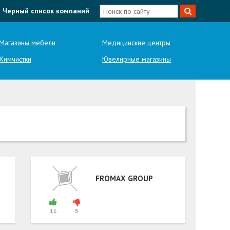
Черный список компаний
Магазины мебели
Медицинские центры
Химчистки
Ювелирные магазины
FROMAX GROUP
11
5