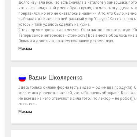
долго изучала всё, что есть сначала в каталоге у замерщика, по
что я не знала, какой у меня будет кухня, когда я смогу сделат
понравился, но его не оказалось в наличии. А то, что было, немно
выбрала относительно нейтральный узор "Сакура". Как оказалос
который таки удалось сделать на кухне.
С тех пор уже прошло два месяца. Окна нас полностью радуют. Он
Теперь самое интересное - стоимость:) Всё вместе обошлось мне 
Окнами я довольна, поэтому компанию рекомендую.
Москва
Вадим Школяренко
Здесь только онлайн форма (есть видео – один-два продукта). Со
энергетика у преподавателей, что забываешь об экране. Как вжи
Не всегда на него отвечают в сила того, что лектор – не робот)))
связь есть
Москва