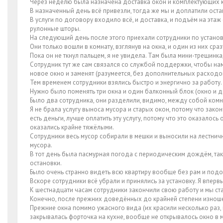
Через неделю была назначена доставка окон и комплектующих к
В назначенный день всё привезли, тогда же мы и доплатили оста
В услуги по договору входило всё, и доставка, и подъём на этаж 
рулонные шторы.
На следующий день после этого приехали сотрудники по установ
Они только вошли в комнату, взглянув на окна, и один из них ср
Пока он не ткнул пальцем, я не увидела. Там была мини-трещинка
Сотрудник тут же сам связался со службой поддержки, чтобы на
новое окно и заменят (разумеется, без дополнительных расходо
Тем временем сотрудники взялись быстро и энергично за работу.
Нужно было поменять три окна и один балконный блок (окно и д
Было два сотрудника, они разделили, видимо, между собой комн
Я не брала услугу выноса мусора и старых окон, потому что закон
есть деньги, лучше оплатить эту услугу, потому что это оказалос
оказались крайне тяжёлыми.
Сотрудники весь мусор собирали в мешки и выносили на лестнич
мусора.
В тот день была пасмурная погода с периодическим дождём, так
остановки.
Было очень странно видеть всю квартиру вообще без рам и под
Вскоре сотрудники всё убрали и принялись за установку. Я впер
К шестнадцати часам сотрудники закончили свою работу и мы ста
Конечно, после прежних доведённых до крайней степени изноше
Прежние окна помимо ужасного вида (их красили несколько раз, 
закрывалась форточка на кухне, вообще не открывалось окно в м