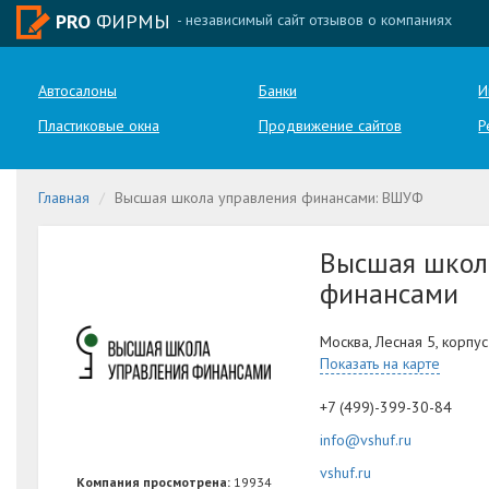
PRO
ФИРМЫ
- независимый сайт отзывов о компаниях
Автосалоны
Банки
И
Пластиковые окна
Продвижение сайтов
Р
Главная
Высшая школа управления финансами: ВШУФ
Высшая школ
финансами
Москва, Лесная 5, корпус
Показать на карте
+7 (499)-399-30-84
info@vshuf.ru
vshuf.ru
Компания просмотрена:
19934