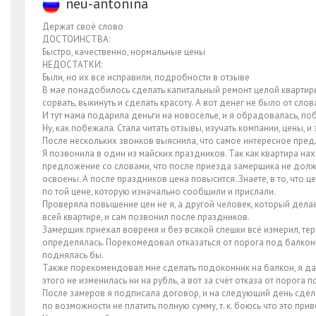
neu-antonina
Держат своё слово
ДОСТОИНСТВА:
Быстро, качественно, нормальные цены
НЕДОСТАТКИ:
Были, но их все исправили, подробности в отзыве
В мае понадобилось сделать капитальный ремонт целой квартиры.
сорвать, выкинуть и сделать красоту. А вот денег не было от слов
И тут мама подарила деньги на новоселье, и я обрадовалась, по
Ну, как побежала. Стала читать отзывы, изучать компании, цены, 
После нескольких звонков выяснила, что самое интересное пред
Я позвонила в один из майских праздников. Так как квартира нах
предложение со словами, что после приезда замерщика не должн
освоены. А после праздников цена повысится. Знаете, в то, что ц
по той цене, которую изначально сообщили и прислали.
Проверяла повышение цен не я, а другой человек, который делает
всей квартире, и сам позвонил после праздников.
Замерщик приехал вовремя и без всякой спешки всё измерил, тер
определялась. Порекомедовал отказаться от порога под балконно
поднялась бы.
Также порекомендовал мне сделать подоконник на балкон, я даже
этого не изменилась ни на рубль, а вот за счёт отказа от порога 
После замеров я подписала договор, и на следующий день сделал
по возможности не платить полную сумму, т. к. боюсь что это пр