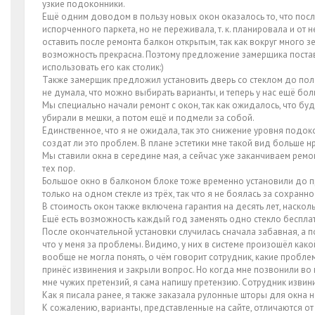
узкие подоконники.
Ещё одним доводом в пользу новых окон оказалось то, что после
испорченного паркета, но не переживала, т. к. планировала и от
оставить после ремонта балкон открытым, так как вокруг много 
возможность прекрасна. Поэтому предложение замерщика постав
использовать его как столик:)
Также замерщик предложил установить дверь со стеклом до пола
не думала, что можно выбирать варианты, и теперь у нас ещё боль
Мы специально начали ремонт с окон, так как ожидалось, что буд
убирали в мешки, а потом ещё и подмели за собой.
Единственное, что я не ожидала, так это снижение уровня подок
создат ли это проблем. В плане эстетики мне такой вид больше н
Мы ставили окна в середине мая, а сейчас уже заканчиваем ремо
тех пор.
Большое окно в балконом блоке тоже временно установили до пр
только на одном стекле из трёх, так что я не боялась за сохранн
В стоимость окон также включена гарантия на десять лет, наскол
Ещё есть возможность каждый год заменять одно стекло бесплатн
После окончательной установки случилась сначала забавная, а 
что у меня за проблемы. Видимо, у них в системе произошёл како
вообще не могла понять, о чём говорит сотрудник, какие пробле
принёс извинения и закрыли вопрос. Но когда мне позвонили во в
мне чужих претензий, я сама напишу претензию. Сотрудник извини
Как я писала ранее, я также заказала рулонные шторы для окна на
К сожалению, варианты, представленные на сайте, отличаются от