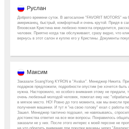
Руслан
Доброго времени суток. В автосалоне "FAVORIT MOTORS" на С
американец, быстрый, комфортный и очень крутой. Придя в са
Вязовская Кристина мне любезно помогла определится, расск
человек. Приятно когда так обслуживают, сразу видно, что кли
вернусь в этот салон и куплю его у Кристины. Документы пок
Максим
Заказали SsangYong KYRON в "Avalux". Менеджер Никита. Прие
подарков предложили, подробности опустим (не хочется быть 
нужна. Насторожило, но особого внимания этому не придали, т.
очень любезный молодой человек, помогал ему нас "обрабаты
в мягкое место. НО! Ровно до того момента, как мы внесли п
получения машинки. И тут я "на свою голову" ехал с работы 
Зашел. Менеджер тактично подошел, не навязываясь, спросил 
достоинства ответил на все мои вопросы. Понравилось общать
заказали не у них. После этого интерес к моей персоне не пр
на что обратить внимание при покупки машины через "Авалюкс