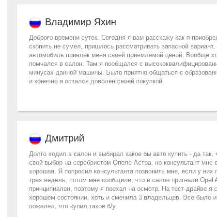
Владимир Яхин
Доброго времени суток. Сегодня я вам расскажу как я приобре
скопить не сумел, пришлось рассматривать запасной вариант, а
автомобиль привлек меня своей приемлемой ценой. Вообще хочу
помчался в салон. Там я пообщался с высококвалифицированн
минусах данной машины. Было приятно общаться с образован
и конечно я остался доволен своей покупкой.
Дмитрий
Долго ходил в салон и выбирал какое бы авто купить - да так,
свой выбор на серебристом Опеле Астра, но консультант мне с
хорошая. Я попросил консультанта позвонить мне, если у них
трех недель, потом мне сообщили, что в салон пригнали Opel A
принципиален, поэтому я поехал на осмотр. На тест-драйве я 
хорошем состоянии, хоть и сменила 3 владельцев. Все было ис
пожалел, что купил такое б/у.