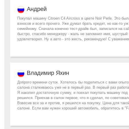
Андрей
Покупал машину Citroen C4 Aircross в цвете Noir Perle. Это б
взносов и всего прочего. Уже думал брать кредит, но как-то у
семейному. Сначала конечно тест-драйв был, записался на 
быстро, спасибо менеджеру - жаль не запомнил имя, шустрый
удовлетворил. Ну а авто - это жесть, рекомендую! С уважение
Владимир Яхин
Доброго времени суток. Хотелось бы поделиться с вами опытом
салона сталкиваюсь уже не в первый раз. В первый раз работ
Я накопил достаточную сумму, и поехал покупать машину под н
решился. Приехав в салон первое, что я сделал, по советова
Взвесив все за и против, я решился на покупку. Цена для та
салоне. Если вам нужен хороший автомобиль, обратитесь в "Fav