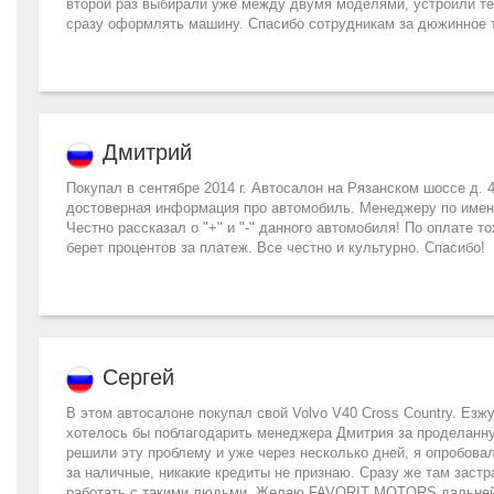
второй раз выбирали уже между двумя моделями, устроили те
сразу оформлять машину. Спасибо сотрудникам за дюжинное т
Дмитрий
Покупал в сентябре 2014 г. Автосалон на Рязанском шоссе д. 
достоверная информация про автомобиль. Менеджеру по имен
Честно рассказал о "+" и "-" данного автомобиля! По оплате 
берет процентов за платеж. Все честно и культурно. Спасибо!
Сергей
В этом автосалоне покупал свой Volvo V40 Cross Country. Езж
хотелось бы поблагодарить менеджера Дмитрия за проделанну
решили эту проблему и уже через несколько дней, я опробова
за наличные, никакие кредиты не признаю. Сразу же там застр
работать с такими людьми. Желаю FAVORIT MOTORS дальней