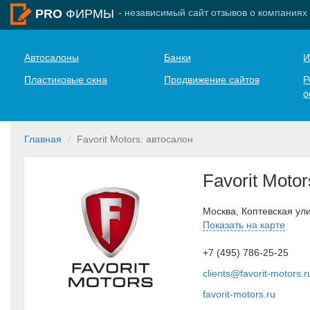
- независимый сайт отзывов о компаниях
PRO
ФИРМЫ
Автосалоны
Банки
И
Пластиковые окна
Продвижение сайтов
Р
о
Главная
Favorit Motors: автосалон
Favorit Motor
Москва, Коптевская ул
Показать на карте
+7 (495) 786-25-25
clients@favorit-motors.r
favorit-motors.ru