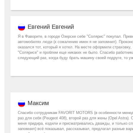
Евгений Евгений
Я в Фаворите, в городе Озерске себе "Солярис" покупал. Пр
автомобилях люди (к сожалению имен я не запомнил). Проконс
оказался тот, который я хотел. На месте оформили страховку,
"Солярисе" и проблем еще никаких не было. Спасибо работник
следующий раз, когда буду брать машину своей подруге, то у
Максим
Спасибо сотрудникам FAVORIT MOTORS (в особенности менедже
раз для себя (Peugeot 408), второй раз для жены (Opel Astra
меня придира, ездили и присматривались дважды, и только сп
запомнил) всё показывал, рассказывал, предлагал разные вари