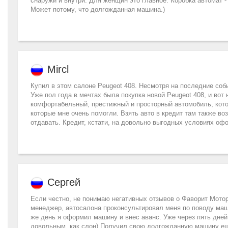
снаружи и внутри. Для женщин это главное. Коробка автомат -
Может потому, что долгожданная машина.)
Mircl
Купил в этом салоне Peugeot 408. Несмотря на последние собы
Уже пол года в мечтах была покупка новой Peugeot 408, и вот
комфортабельный, престижный и просторный автомобиль, котор
которые мне очень помогли. Взять авто в кредит там также в
отдавать. Кредит, кстати, на довольно выгодных условиях оф
Сергей
Если честно, не понимаю негативных отзывов о Фаворит Мотор
менеджер, автосалона проконсультировал меня по поводу маш
же день я оформил машину и внес аванс. Уже через пять дней
довольным, как слон) Получил свою долгожданную машину еще