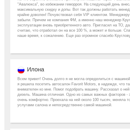
"Авалюкса", во избежании геморроя. На следующий день внес
максимальную скидку и допы. Вот так должны работать менедж
крайне доволен! Почувствовал себя VIP клиентом. Менеджеру
забыли. Причем не компания ФМ, а именно наш менеджер Круг
эксплуатации вновь приобретенного авто. Пригласил на ТО, д
считаю, что отработал он на все 100 %, а может и больше. Сп
наше время, к сожалению. Еще раз огромное спасибо Круглов
Илона
Всем привет! Очень долго я не могла определиться с машиной. 
я решила посетить автосалон Favorit Motors, в надежде, что
внимателен ко мне. Помог подобрать машину. Рассказал о ней 
дизель. Машина отличная. Одно из самых важных факторов - эт
очень комфортно. Проехала на ней около 100 тысяч, меняла т
услугами салона и непосредственно самой машиной.