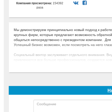
Компания просмотрена:
154392
раза
Мы демонстрируем принципиально новый подход к работе 
крупных фирм, которые предлагают возможность обратной 
общаться непосредственно с президентом компании. Для
Успешный бизнес возможен, если посмотреть на него глаз
Социальный вектор заслуживает отдельного внимания. Вн
привлекается все больше профессионалов, создаются нов
коммерческой политике удается это даже в периоды эконо
труда с соблюдением и защитой трудовых прав. Такая со
была удостоена национальной премии «Работа Года».
ГК FAVORIT MOTORS следит не только за количественными
политика гарантирует ответственность автодилера за кажд
Н
непоколебимый авторитет.