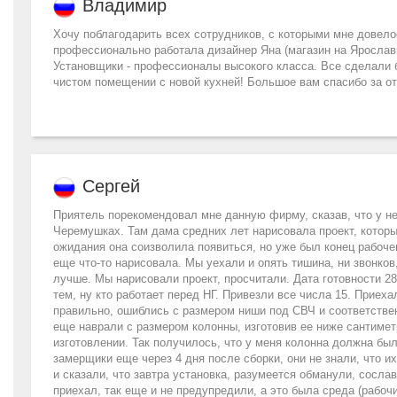
Владимир
Хочу поблагодарить всех сотрудников, с которыми мне довелос
профессионально работала дизайнер Яна (магазин на Ярославк
Установщики - профессионалы высокого класса. Все сделали б
чистом помещении с новой кухней! Большое вам спасибо за о
Сергей
Приятель порекомендовал мне данную фирму, сказав, что у не
Черемушках. Там дама средних лет нарисовала проект, которы
ожидания она соизволила появиться, но уже был конец рабоче
еще что-то нарисовала. Мы уехали и опять тишина, ни звонков,
лучше. Мы нарисовали проект, просчитали. Дата готовности 28
тем, ну кто работает перед НГ. Привезли все числа 15. Приех
правильно, ошиблись с размером ниши под СВЧ и соответств
еще наврали с размером колонны, изготовив ее ниже сантимет
изготовлении. Так получилось, что у меня колонна должна бы
замерщики еще через 4 дня после сборки, они не знали, что и
и сказали, что завтра установка, разумеется обманули, сосла
приехал, так еще и не предупредили, а это была среда (рабочи