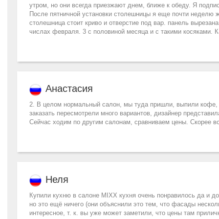
утром, но они всегда приезжают днем, ближе к обеду. Я подпис
После пятничной установки столешницы я еще почти неделю жд
столешница стоит криво и отверстие под вар. панель вырезана 
числах февраля. 3 с половиной месяца и с такими косяками. К
Анастасия
2. В целом нормальный салон, мы туда пришли, выпили кофе,
заказать пересмотрели много вариантов, дизайнер представил
Сейчас ходим по другим салонам, сравниваем цены. Скорее все
Неля
Купили кухню в салоне MIXX кухня очень понравилось да и до
но это ещё ничего (они объяснили это тем, что фасады неско
интересное, т. к. вы уже может заметили, что цены там прили