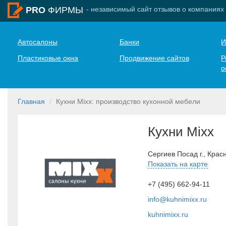
- независимый сайт отзывов о компаниях
PRO
ФИРМЫ
Автосалоны
Банки
И
Пластиковые окна
Продвижение сайтов
Р
о
Главная
Кухни Mixx: производство кухонной мебели
Кухни Mixx
Сергиев Посад г., Крас
Показать на карте
+7 (495) 662-94-11
info@kuhnimixx.ru
kuhnimixx.ru