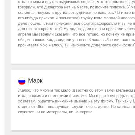
столешницы и внутри выдвижных ящиках, что то сломалось, уж
говорили, что директора нет на месте, позвоните попозже. У 
солидная, неужели других сотрудников не нашлось? В итоге м
кто-нибудь приехал и посмотрел) трубку взял молодой человек
дело пошло. К нам приехали, все сфотографировали и вы не по
для них это просто так? Ну ладно, дальше они приехали через
апреля мы звонили сказали, что все готово, но почему не прив
общем в шоке. Когда сидели у вас по 3 часа выбирали, все отм
прочитаете мою жалобу, вы наконец-то доделаете свои косяки
Марк
Жалко, что многим так мало известно об этом замечательном 
итальянскими и немецкими фирмами. Мы в свою очередь сотр
хозяевам, обратить внимание именно на эту фирму. Так как у
ставят от Blum, она лучшая, служит очень долго. Не слышал н
скупится ни на материалы, ни на сервис.