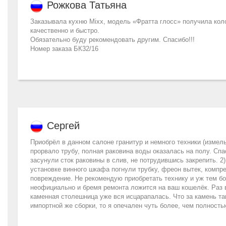
Рожкова Татьяна
Заказывала кухню Mixx, модель «Фратта глосс» получила коло
качественно и быстро.
Обязательно буду рекомендовать другим. Спасибо!!!
Номер заказа БК32/16
Сергей
Приобрёл в данном салоне гранитур и немного техники (измель
прорвало трубу, полная раковина воды оказалась на полу. Сп
засунули сток раковины в слив, не потрудившись закрепить. 2
установке винного шкафа погнули трубку, фреон вытек, компре
повреждение. Не рекомендую приобретать технику и уж тем бо
неофициально и бремя ремонта ложится на ваш кошелёк. Раз 
каменная столешница уже вся исцарапалась. Что за камень та
импортной же сборки, то я опечален чуть более, чем полность