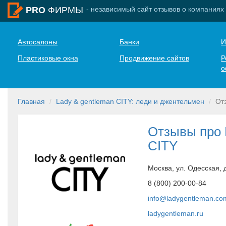
- независимый сайт отзывов о компаниях
PRO
ФИРМЫ
Автосалоны
Банки
И
Пластиковые окна
Продвижение сайтов
Р
о
Главная
Lady & gentleman CITY: леди и джентельмен
От
Отзывы про 
CITY
Москва, ул. Одесская, д
8 (800) 200-00-84
info@ladygentleman.co
ladygentleman.ru