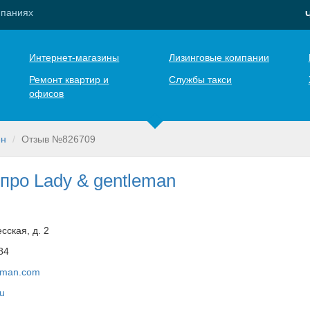
мпаниях
Интернет-магазины
Лизинговые компании
Ремонт квартир и
Службы такси
офисов
ен
Отзыв №826709
про Lady & gentleman
сская, д. 2
84
eman.com
ru