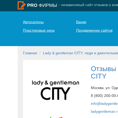
- независимый сайт отзывов о ко
PRO
ФИРМЫ
Автосалоны
Банки
Пластиковые окна
Продвижение сайтов
Главная
Lady & gentleman CITY: леди и джентельм
Отзывы 
CITY
Москва, ул. Оде
8 (800) 200-00-
info@ladygentl
ladygentleman.