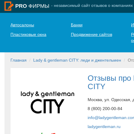
- независимый сайт отзывов о компаниях
PRO
ФИРМЫ
Автосалоны
Банки
И
Пластиковые окна
Продвижение сайтов
Р
о
Главная
Lady & gentleman CITY: леди и джентельмен
От
Отзывы про 
CITY
Москва, ул. Одесская, д
8 (800) 200-00-84
info@ladygentleman.co
ladygentleman.ru