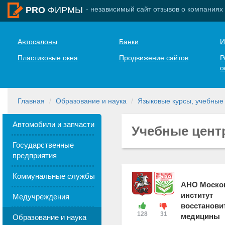
- независимый сайт отзывов о компаниях
PRO
ФИРМЫ
Автосалоны
Банки
И
Пластиковые окна
Продвижение сайтов
Р
о
Главная
Образование и наука
Языковые курсы, учебные
Автомобили и запчасти
Учебные цент
Государственные
предприятия
Коммунальные службы
АНО Моско
институт
Медучреждения
восстанови
128
31
медицины
Образование и наука