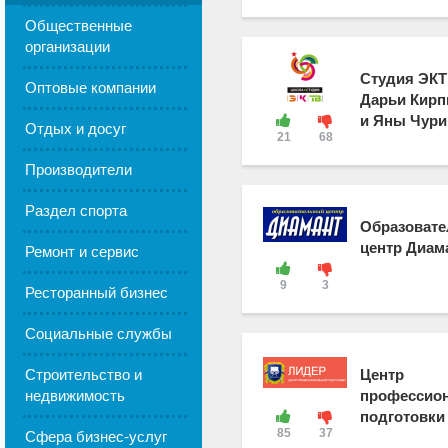
Общественные
организации
Студия ЭК
Оптовые компании
Дарьи Кирп
и Яны Чури
Отдых и досуг
21
68
Производители
Раздел спорта
Образоват
центр Диам
Ремонт и сервис
9
3
Ресторанный бизнес
Социальные службы
Строительство и
Центр
недвижимость
профессио
подготовки
85
37
Сфера бизнес-услуг