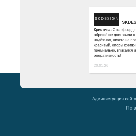
SKDES
Кристина:
Стол фьорд 
обрешётке доставили в 
надёжная, ничего не по
красивый, опоры крепки
премиально, вписался и
оперативность!
20.01.26
Администрация сайта
По 