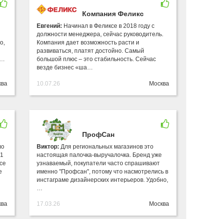
Компания Феликс
Евгений:
Начинал в Феликсе в 2018 году с
должности менеджера, сейчас руководитель.
о,
Компания дает возможность расти и
развиваться, платят достойно. Самый
т…
большой плюс – это стабильность. Сейчас
везде бизнес «ша…
ква
10.07.26
Москва
ПрофСан
ло
Виктор:
Для региональных магазинов это
91
настоящая палочка-выручалочка. Бренд уже
все
узнаваемый, покупатели часто спрашивают
е
именно "Профсан", потому что насмотрелись в
инстаграме дизайнерских интерьеров. Удобно,
…
ква
17.03.26
Москва