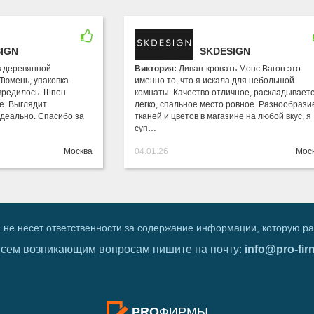
IGN
SKDESIGN
в деревянной
Виктория:
Диван-кровать Монс Вагон это
Тюмень, упаковка
именно то, что я искала для небольшой
вредилось. Шпон
комнаты. Качество отличное, раскладывает
е. Выглядит
легко, спальное место ровное. Разнообрази
деально. Спасибо за
тканей и цветов в магазине на любой вкус, я
суп…
Москва
04.01.26
Мос
 не несет ответственности за содержание информации, которую р
всем возникающим вопросам пишите на почту:
info@pro-fir
PRO
ФИРМЫ