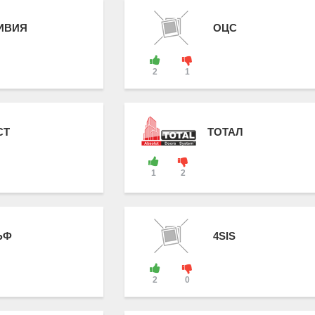
ИВИЯ
ОЦС
2
1
СТ
ТОТАЛ
1
2
ЬФ
4SIS
2
0