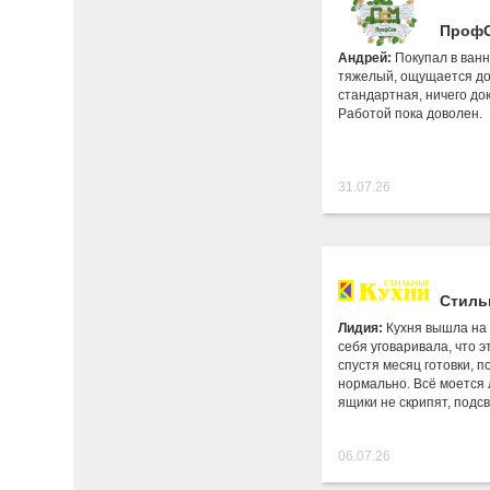
Проф
Андрей:
Покупал в ван
тяжелый, ощущается до
стандартная, ничего до
Работой пока доволен.
31.07.26
Стиль
Лидия:
Кухня вышла на 
себя уговаривала, что э
спустя месяц готовки, п
нормально. Всё моется 
ящики не скрипят, подс
06.07.26