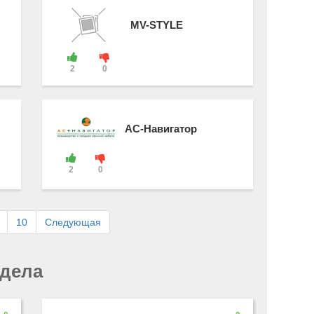
MV-STYLE
2
0
АС-Навигатор
2
0
10
Следующая
здела