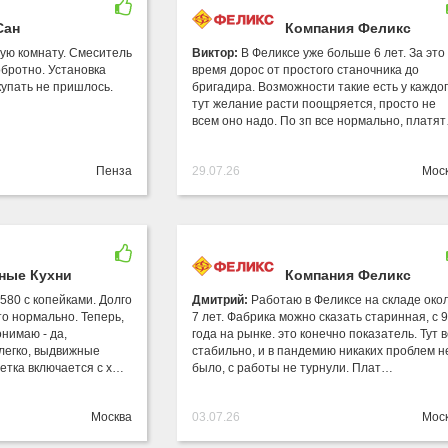
Сан
Компания Феликс
ную комнату. Смеситель
Виктор:
В Феликсе уже больше 6 лет. За это
бротно. Установка
время дорос от простого станочника до
купать не пришлось.
бригадира. Возможности такие есть у каждог
тут желание расти поощряется, просто не
всем оно надо. По зп все нормально, платя
Пенза
29.07.26
Мос
ные Кухни
Компания Феликс
580 с копейками. Долго
Дмитрий:
Работаю в Феликсе на складе око
то нормально. Теперь,
7 лет. Фабрика можно сказать старинная, с 
онимаю - да,
года на рынке. это конечно показатель. Тут 
легко, выдвижные
стабильно, и в пандемию никаких проблем н
ветка включается с х…
было, с работы не турнули. Плат…
Москва
03.07.26
Мос