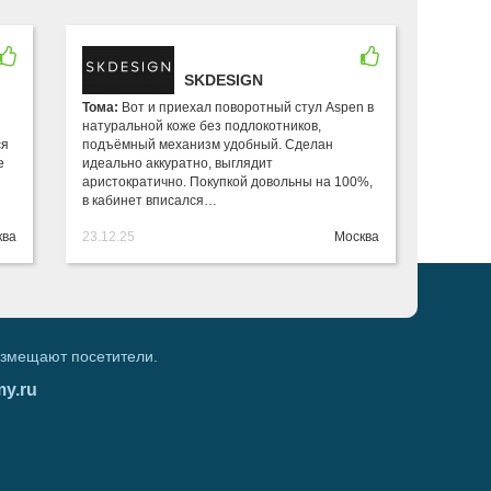
SKDESIGN
Тома:
Вот и приехал поворотный стул Aspen в
натуральной коже без подлокотников,
ся
подъёмный механизм удобный. Сделан
е
идеально аккуратно, выглядит
аристократично. Покупкой довольны на 100%,
в кабинет вписался…
ква
23.12.25
Москва
азмещают посетители.
my.ru