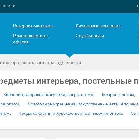
мпаниях
Интернет-магазины
Лизинговые компании
Ремонт квартир и
Службы такси
офисов
нтерьера, постельные принадлежности
редметы интерьера, постельные 
Ковролин, ковровые покрытия, ковры оптом
,
Матрасы оптом
,
ра оптом
,
Новогодние украшения, искусственные ёлки, ёлочны
оптом
,
Продажа картин и художественные изделия оптом
,
Сан