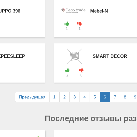
PPO 396
Mebel-N
1
1
EPEESLEEP
SMART DECOR
2
0
Предыдущая
1
2
3
4
5
6
7
8
9
Последние отзывы ра