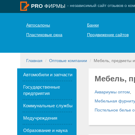
- независимый сайт отзывов о ко
PRO
ФИРМЫ
Автосалоны
Банки
Пластиковые окна
Продвижение сайтов
Главная
Оптовые компании
Мебель, предметы и
Автомобили и запчасти
Мебель, п
Государственные
Аквариумы оптом
,
предприятия
Мебельная фурниту
Коммунальные службы
Постельное белье 
Медучреждения
Образование и наука