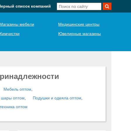
Черный список компаний
Магазины мебели
Медицинские центры
Химчистки
Ювелирные магазины
принадлежности
Мебель оптом
,
е шары оптом
,
Подушки и одеяла оптом
,
техника оптом