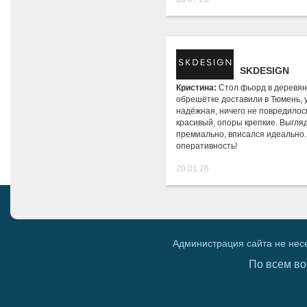
SKDESIGN
Кристина:
Стол фьорд в деревя
обрешётке доставили в Тюмень, 
надёжная, ничего не повредилос
красивый, опоры крепкие. Выгля
премиально, вписался идеально.
оперативность!
20.01.26
Администрация сайта не нес
По всем во