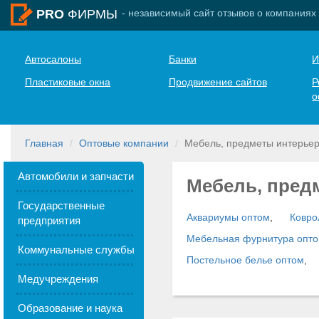
- независимый сайт отзывов о компаниях
PRO
ФИРМЫ
Автосалоны
Банки
И
Пластиковые окна
Продвижение сайтов
Р
о
Главная
Оптовые компании
Мебель, предметы интерьер
Автомобили и запчасти
Мебель, пред
Государственные
Аквариумы оптом
,
Ковро
предприятия
Мебельная фурнитура опт
Коммунальные службы
Постельное белье оптом
,
Медучреждения
Образование и наука