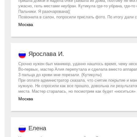
пришла домой и надела очки (забыла их дома, поэтому не могл
ужасно, гель местами неубран. Кутикула где-то убрана, где-то 
Пальчики. Я разочарована((
Позвонила в салон, попросили прислать фото. По итогу дали 
Москва
Ярослава И.
Срочно нужен был маникюр, удачно нашлось время, чему неска
Во-первых, мастер Алия перепутала и сделала вместо аппарат
3 пальца до крови мне порезали. (Кутикулы)
При оплате администратор сказала, что снятие покрытие и ман
нужную. Не спросили как все прошло, довольна ли результатом
места. Мастер старалась, но посмотрим как будет «носиться»
Москва
Елена