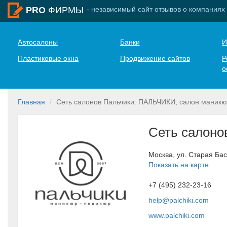
- независимый сайт отзывов о компаниях
PRO
ФИРМЫ
Автосалоны
Банки
И
Пластиковые окна
Продвижение сайтов
Р
о
Главная
Сеть салонов Пальчики: ПАЛЬЧИКИ, салон маникю
Сеть салоно
Москва, ул. Старая Ба
Показать на карте
+7 (495) 232-23-16
help@palchiki.com
www.palchiki.com