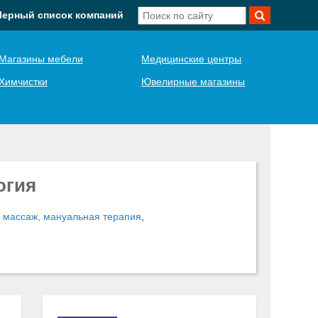
Черный список компаний
Магазины мебели
Медицинские центры
Химчистки
Ювелирные магазины
огия
 массаж, мануальная терапия
,