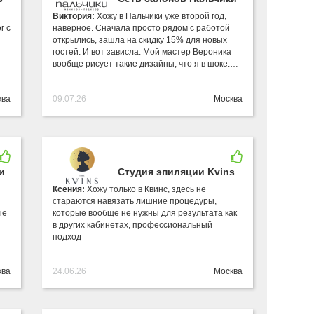
Виктория:
Хожу в Пальчики уже второй год,
г с
наверное. Сначала просто рядом с работой
открылись, зашла на скидку 15% для новых
гостей. И вот зависла. Мой мастер Вероника
вообще рисует такие дизайны, что я в шоке.…
ква
09.07.26
Москва
и
Студия эпиляции Kvins
Ксения:
Хожу только в Квинс, здесь не
стараются навязать лишние процедуры,
ые
которые вообще не нужны для результата как
в других кабинетах, профессиональный
подход
ква
24.06.26
Москва