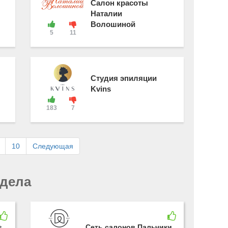
Салон красоты
Наталии
Волошиной
5
11
Студия эпиляции
Kvins
183
7
10
Следующая
здела
s
Сеть салонов Пальчики