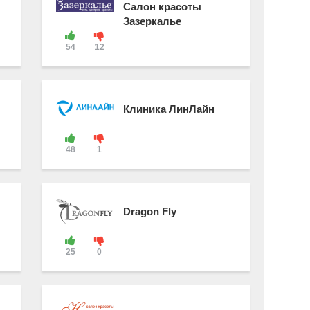
Салон красоты
Зазеркалье
54
12
Клиника ЛинЛайн
48
1
Dragon Fly
25
0