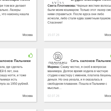
ри том все делают
Света Плотникова:
Черные жесткие волосы
ально. Лазеры
были моим кошмаром. Только этот лазер смо
, что наконец нашла
ними справиться. После курса они либо
исчезли, либо стали едва заметным пушком.
Спасение!
Москва
15.07.26
Мос
салонов Пальчики
Сеть салонов Пальчик
ла, где сделать
Марина:
Скажу честно, я сноб в вопросах
Ей 6 лет, она
маникюра. Долгое время ходила в частную
крашу ногти, и тоже
студию к мастеру с именем, платила бешен
льчиках есть
деньги. Но она уехала, и я оказалась в
луга за 1950 рублей.
свободном плавании. Пошла в Пальчики с
мыслью…
Москва
02.07.26
Мос