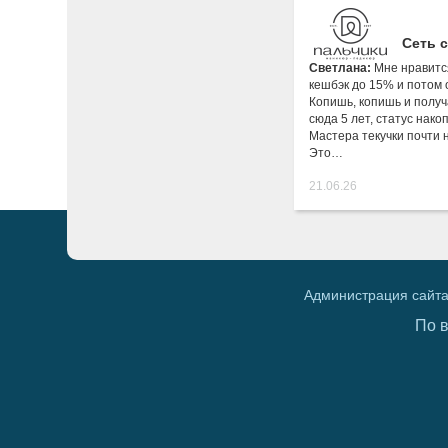
Сеть 
Светлана:
Мне нравитс
кешбэк до 15% и потом 
Копишь, копишь и получ
сюда 5 лет, статус нако
Мастера текучки почти 
Это…
21.06.26
Администрация сайта
По 