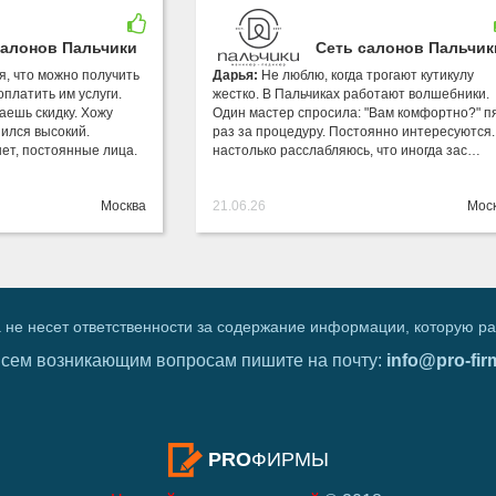
салонов Пальчики
Сеть салонов Пальчик
я, что можно получить
Дарья:
Не люблю, когда трогают кутикулу
оплатить им услуги.
жестко. В Пальчиках работают волшебники.
аешь скидку. Хожу
Один мастер спросила: "Вам комфортно?" п
пился высокий.
раз за процедуру. Постоянно интересуются.
нет, постоянные лица.
настолько расслабляюсь, что иногда зас…
Москва
21.06.26
Мос
 не несет ответственности за содержание информации, которую р
всем возникающим вопросам пишите на почту:
info@pro-fir
PRO
ФИРМЫ