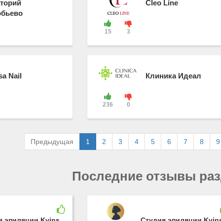
торий
Cleo Line
обьево
15
3
sa Nail
Клиника Идеал
236
0
Предыдущая
1
2
3
4
5
6
7
8
9
Последние отзывы ра
я эпиляции Kvins
Студия эпиляции Kvin