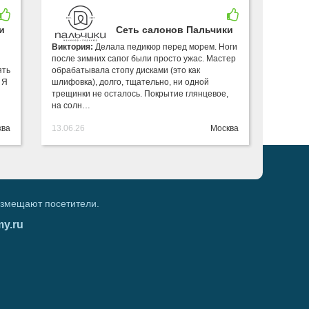
и
Сеть салонов Пальчики
Виктория:
Делала педикюр перед морем. Ноги
после зимних сапог были просто ужас. Мастер
ять
обрабатывала стопу дисками (это как
 Я
шлифовка), долго, тщательно, ни одной
трещинки не осталось. Покрытие глянцевое,
на солн…
ква
13.06.26
Москва
азмещают посетители.
my.ru