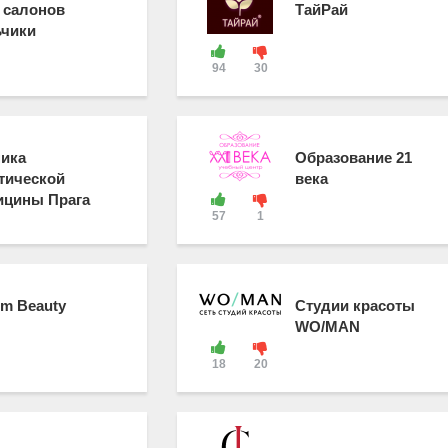
 салонов
ТайРай
чики
94
30
ика
Образование 21
тической
века
цины Прага
57
1
m Beauty
Студии красоты
WO/MAN
18
20