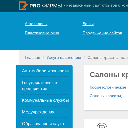
- независимый сайт отзывов о ко
PRO
ФИРМЫ
Автосалоны
Банки
Пластиковые окна
Продвижение сайтов
Главная
Услуги населению
Салоны красоты, пар
Автомобили и запчасти
Салоны кр
Государственные
Косметологические 
предприятия
Салоны красоты
,
Коммунальные службы
Медучреждения
Образование и наука