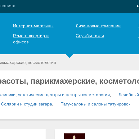
мпаниях
Интернет-магазины
Лизинговые компании
Ремонт квартир и
Службы такси
офисов
икмахерские, косметология
асоты, парикмахерские, косметол
клиники, эстетические центры и центры косметологии
,
Лечебный
Солярии и студии загара
,
Тату-салоны и салоны татуировок