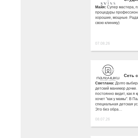
Майя:
Супер мастера, п
процедуры профессион
хорошие, мощные. Рада
свою клинику)
07.08.26
Сеть 
Светлана:
Долго выбира
детский маникюр дочке. 
постоянно видит, как я 
хочет "как у мамы". В Па
специальная детская ус
Это без обра…
08.07.26