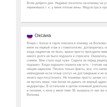
Всем доброго дня. Недавно посетила см-клинику на у
переживала т. к. у меня плохие вены. Медсестра в п
Оксана
Вчера с болью в горле поехала в клинику на Волкова 
меня на первый этаж в стоматологию, договорилась на
когда пациентов не было, врачи просто проходили мим
никого долго не было подошла и спросила. Оказалось 
снимок. Мне стало ещё хуже. Сидела не перед рецепци
подошел. Когда подошли сказала как есть - считаю на
общим наркозом. Писала только факты, все, что напис
наблюдения если отзыв сочтут не достоверным и не оп
ничего круглосуточного. Не понимаю просто зачем со 
не мучить меня, тем более не давать не верный адрес.
модераторы. В остальном в целом клиникой довольна,
и лечение, к ночи у меня темп 39, вызвала от них же
Волкова.