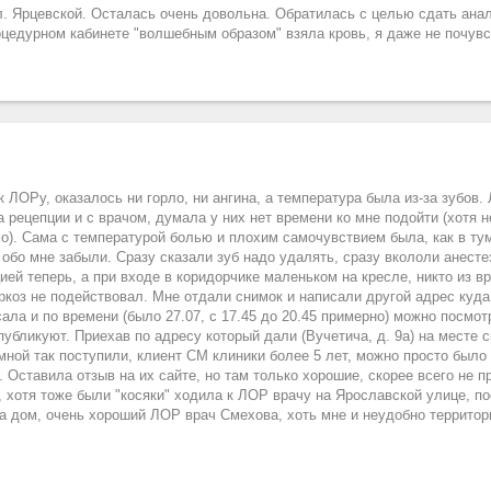
л. Ярцевской. Осталась очень довольна. Обратилась с целью сдать ана
роцедурном кабинете "волшебным образом" взяла кровь, я даже не почув
к ЛОРу, оказалось ни горло, ни ангина, а температура была из-за зубов.
 рецепции и с врачом, думала у них нет времени ко мне подойти (хотя 
о). Сама с температурой болью и плохим самочувствием была, как в тум
обо мне забыли. Сразу сказали зуб надо удалять, сразу вкололи анесте
ей теперь, а при входе в коридорчике маленьком на кресле, никто из в
ркоз не подействовал. Мне отдали снимок и написали другой адрес куда
ала и по времени (было 27.07, с 17.45 до 20.45 примерно) можно посмот
убликуют. Приехав по адресу который дали (Вучетича, д. 9а) на месте ск
мной так поступили, клиент СМ клиники более 5 лет, можно просто было 
 Оставила отзыв на их сайте, но там только хорошие, скорее всего не п
 хотя тоже были "косяки" ходила к ЛОР врачу на Ярославской улице, по
 на дом, очень хороший ЛОР врач Смехова, хоть мне и неудобно территор