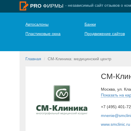
- независимый сайт отзывов о ко
PRO
ФИРМЫ
Автосалоны
Банки
Пластиковые окна
Продвижение сайтов
Главная
СМ-Клиника: медицинский центр
СМ-Кли
Москва, ул. Кла
Показать на ка
+7 (495) 401-7
mnenie@smclini
www.smclinic.ru