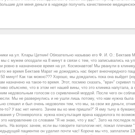
 большие для меня деньги в надежде получить качественное медицинско
ники на ул. Клары Цеткин! Обязательно называю его Ф. И. О.: Бектаев 
 мы с мужем опоздали на 8 минут в связи с тем, что записывались на ул
и ровно в назначенное время на ул. Космонавтов! Мы рванули в клинику
 это же время Бектаев Марат не дожидаясь нас берет внеочередного пац
 50 минут! Как так можно??? Хорошо, мы дождались пока она выйдет (из
нам назначено на такое-то время. Этот, посмею сказать, "врач" скривил
иво объясняю, что в этом нет нашей вины, что это клиника напутала, а 
ерзким недовольным голосом со скривленной мордой. После чего он собл
если. Мы не развернулись и не ушли лишь потому, что нам нужна была
льно спешил и был очень недоволен тем, что мы, за свои же деньги, отни
ите-то? У вас нет ничего. Зачем вы ко мне пришли?" Я ему тычу в бумаж
дования у Отоневролога: нужна консультация врача кардиолога по возмо
это направление со словами "Я не знаю, что у вас". Зато на последок 
ить. На вопрос зачем, если вы говорите патологии нет, пожал плечами "
редыдущей пациентке он уделил почти час! Короче мы что, заплатили 130