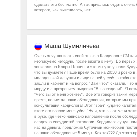
сделать это бесплатно. А так пришлось отдать очень
которого, как выяснилось, нет.
Маша Шумиличева
Очень хочу написать свой отзыв о Кардиологе СМ-кли
неописуемо негодую, после визита к нему! Во первых:
записали на Клары Цеткин, и это мы уже узнали будуч
что вы думаете? Наше время было на 20:30 и ровно в
молоденькой девушки и сидит с ней у себя в кабинете
зашли в кабинет и на вопрос "Вам что?" сказали, что 
морду и с презрением выдавил "Вы опоздали!". Я вежл
"Чего вы от меня хотите?". Все это говорит таким м
время, полистал наши обследования, которые мы прин
консультация кардиолога! Этот "врач" куда-то капита
итоге его вопрос меня убил "Ну и, что вы от меня хот
в руке, где четко написано направление после обсле
сердечно-сосудистой патологии. Кардиолог сунул нам 
нас на деньги, предложив Суточный мониторинг постав
на наше обследование 5 минут! Как так??? До этого п