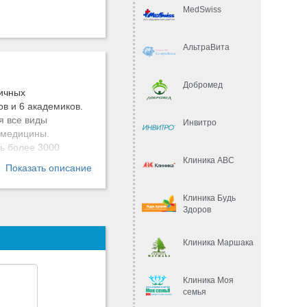
MedSwiss
АльтраВита
Добромед
ичных
в и 6 академиков.
я все виды
Инвитро
 медицины.
ть более 3000
Клиника АВС
Показать описание
ому посетителю
Клиника Будь
, вызов врача на
Здоров
юдением
Клиника Маршака
тов, которые
Клиника Моя
ных посетителей,
семья