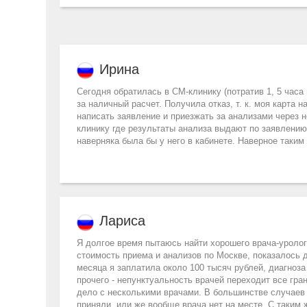
Ирина
Сегодня обратилась в СМ-клинику (потратив 1, 5 часа
за наличный расчет. Получила отказ, т. к. моя карта н
написать заявление и приезжать за анализами через н
клинику где результаты анализа выдают по заявлению 
наверняка была бы у него в кабинете. Наверное таким
Лариса
Я долгое время пытаюсь найти хорошего врача-уролог
стоимость приема и анализов по Москве, показалось до
месяца я заплатила около 100 тысяч рублей, диагноза
прочего - непунктуальность врачей переходит все гр
дело с несколькими врачами. В большинстве случаев в
приняли, или же вообще врача нет на месте. С таким