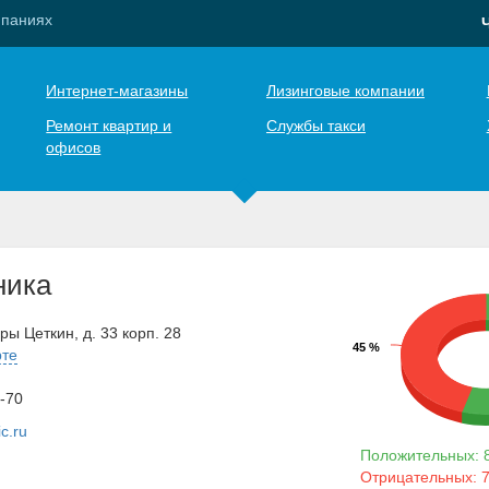
мпаниях
Интернет-магазины
Лизинговые компании
Ремонт квартир и
Службы такси
офисов
ника
ры Цеткин, д. 33 корп. 28
45 %
рте
2-70
c.ru
Положительных: 
Отрицательных: 7