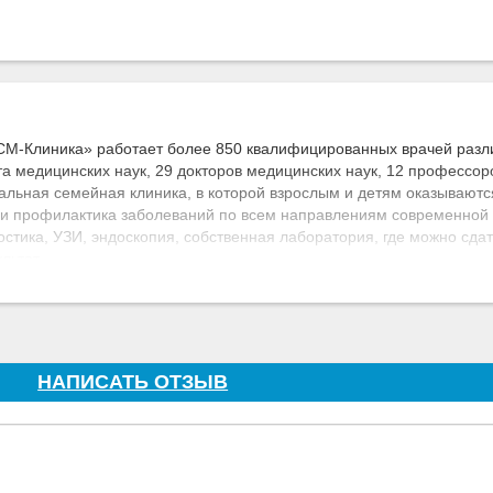
СМ-Клиника» работает более 850 квалифицированных врачей разл
а медицинских наук, 29 докторов медицинских наук, 12 профессоро
сальная семейная клиника, в которой взрослым и детям оказываютс
 и профилактика заболеваний по всем направлениям современной
стика, УЗИ, эндоскопия, собственная лаборатория, где можно сда
льтат.
фик работы, отсутствие очередей, индивидуальный подход к кажд
й персонал.
азание неотложной помощи, срочная медицинская транспортировка
овиях стационара. Комфортабельное пребывание под чутким набл
НАПИСАТЬ ОТЗЫВ
ции: справки, медкарты, медицинские книжки и иные виды докумен
иника» действует накопительная дисконтная система для постоян
акции и специальные предложения.