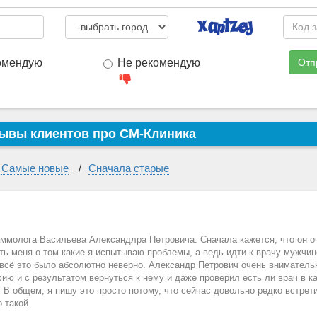
 сфере. Сотрудничество с ведущими научно-исследовательскими ин
недрение новейших медицинских методик и сервисных технологий.
омендую
Не рекомендую
Отп
ывы клиентов про СМ-Клиника
Самые новые
Сначала старые
ммолога Васильева Александлра Петровича. Сначала кажется, что он оч
ать меня о том какие я испытываю проблемы, а ведь идти к врачу мужчин
 всё это было абсолютно неверно. Александр Петрович очень внимательн
ию и с результатом вернуться к нему и даже проверил есть ли врач в к
 В общем, я пишу это просто потому, что сейчас довольно редко встре
 такой.