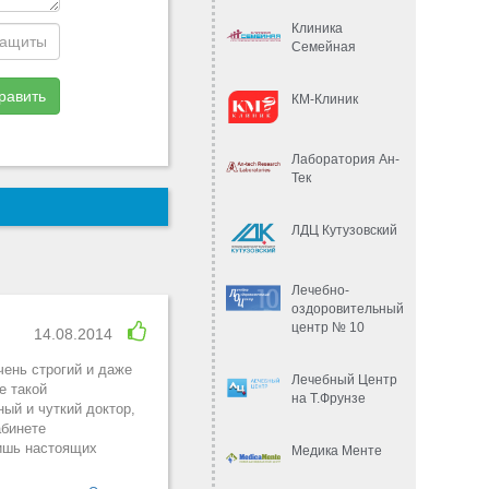
ститутами,
Клиника
Семейная
равить
КМ-Клиник
Лаборатория Ан-
Тек
ЛДЦ Кутузовский
Лечебно-
оздоровительный
центр № 10
14.08.2014
ень строгий и даже
Лечебный Центр
е такой
на Т.Фрунзе
ый и чуткий доктор,
абинете
тишь настоящих
Медика Менте