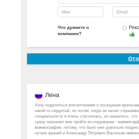
постоянное развитие в научно-практической
изучение и адаптация зарубежного опыта, в
Что думаете о
Рек
компании?
Отз
Лена
Хочу поделиться впечатлением о посещении врача-ма
какой-то сердитый, но потом, когда он начал спрашив
специальности я очень стеснялась, но оказалось, что
сразу назначил мне пройти исследование - маммогарф
маммографии, потому, что было уже довольно поздно.
чутких врачей и Александр Петрович Васильев именно