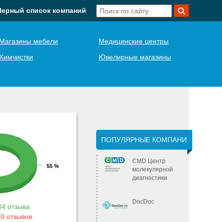
Черный список компаний
Магазины мебели
Медицинские центры
Химчистки
Ювелирные магазины
ПОПУЛЯРНЫЕ КОМПАНИ
CMD Центр
55 %
молекулярной
диагностики
DocDoc
84 отзыва
0 отзывов