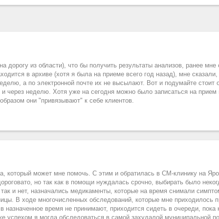
 на дорогу из области), что бы получить результаты анализов, ранее мне
аходится в архиве (хотя я была на приеме всего год назад), мне сказали,
еделю, а по электронной почте их не высылают. Вот и подумайте стоит 
и через неделю. Хотя уже на сегодня можно было записаться на прием к
 образом они "привязывают" к себе клиентов.
а, который может мне помочь. С этим и обратилась в СМ-клинику на Яр
роговато, но так как в помощи нуждалась срочно, выбирать было некогда
 так и нет, назначались медикаменты, которые на время снимали симпто
аницы. В ходе многочисленных обследований, которые мне приходилось п
 назначенное время не принимают, приходится сидеть в очереди, пока к
 же успехом я могла обследоваться в самой захудалой муниципальной по