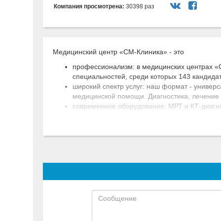
Компания просмотрена:
30398 раз
Медицинский центр «СМ-Клиника» - это
профессионализм: в медицинских центрах «
специальностей, среди которых 143 кандидат
широкий спектр услуг: наш формат - универ
медицинской помощи. Диагностика, лечение
современное оборудование: МРТ и КТ-диагно
анализов и в кратчайшие сроки получить резу
высокий уровень обслуживания: удобный гра
медицинского центра, чуткий и внимательны
скорая помощь и служба помощи на дому: ок
дом, обследование и процедуры на дому.
стационары: обследование и лечение в усл
специалистов.
срочное оформление медицинской документа
можно получить в срочном порядке.
акции и специальные предложения: В «СМ-Кл
для наших посетителей доступны сезонные 