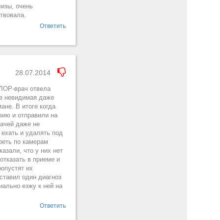
лизы, очень
ствовала.
Ответить
28.07.2014
 ЛОР-врач отвела
не невидимая даже
ане. В итоге когда
зию и отправили на
рачей даже не
 ехать и удалять под
реть по камерам
азали, что у них нет
отказать в приеме и
ропустят их
ставил один диагноз
иально езжу к ней на
Ответить