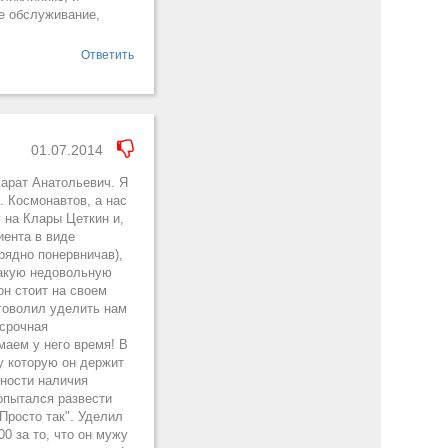
е обслуживание,
Ответить
01.07.2014
Марат Анатольевич. Я
. Космонавтов, а нас
 на Клары Цеткин и,
иента в виде
рядно понервничав),
 такую недовольную
он стоит на своем
аговолил уделить нам
 срочная
маем у него время! В
ку которую он держит
жности наличия
попытался развести
Просто так". Уделил
0 за то, что он мужу