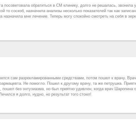
га посоветовала обратиться в СМ клинику, долго не решалась, звонила 
кой то соскоб, назначила анализы несколько показателей так как записан
назначила мне лечение. Теперь могу спокойно смотреть на себя в зер
чился сам разрекламированными средствами, потом пошел к врачу. Вра
 фармацевта. Не помогло. Пошел к другому врачу, та же петрушка. Прия
, пошел без энтузиазма, но был приятно удивлен, когда врач Шаропина 
Лечился я долго, нудно, но результат того стоил!