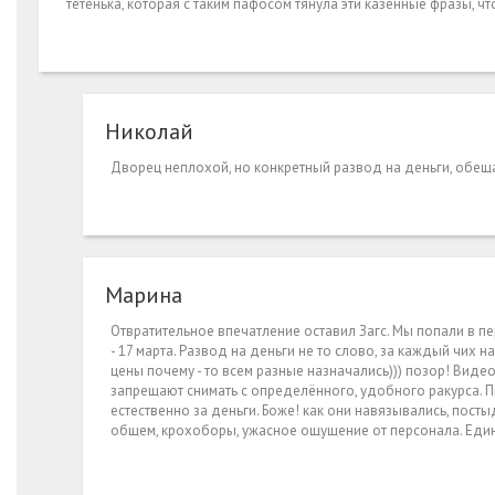
тетенька, которая с таким пафосом тянула эти казенные фразы, чт
Николай
Дворец неплохой, но конкретный развод на деньги, обеща
Марина
Отвратительное впечатление оставил Загс. Мы попали в пе
- 17 марта. Развод на деньги не то слово, за каждый чих н
цены почему - то всем разные назначались))) позор! Вид
запрещают снимать с определённого, удобного ракурса. П
естественно за деньги. Боже! как они навязывались, постыди
общем, крохоборы, ужасное ощущение от персонала. Еди