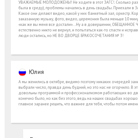
УВАЖАЕМЫЕ МОЛОДОЖЕНЫ! Не ходите в этот ЗАГС!. Сколько раз б
была в среду), проблемы начались в день свадьбы. Приехали в З
Какое они делают видео, какой у них банкетный зал, оркестр. Кор
заказанную музыку, фото, видео, церемония была меньше 10 мину
«как же вы меня все достали»…Ну а в довершении, ОБЕЩАННОЕ
естественно никто не вернул, и попытаться как-то спасти и испр
люди остались, но НЕ ВО ДВОРЦЕ БРАКОСОЧЕТАНИЯ № 3!
Юлия
А мы женились в октябре, видимо поэтому никаких очередей зани
выбрали число, правда день будний, но это нас не огорчило. В эт
довольны программой и профессионализмом работающих во дворц
конечно было, но как без этого, ведь на наших свадьбах хорошо з
главное заранее решить, что важнее для тебя, чтобы потом именн