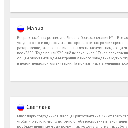
Мария
Вчера у нас была роспись во Дворце бракосочетания № 3. Всё хо
услуг по фото и видеосъемке, испортила все настроение прямо н
раздражение, так она ещё имела наглость нахамить нам, когда мы
весь ЗАГС: "Куда пошли??? Я ещё не закончила!" Такое впечатле
общем, уважаемой администрации данного заведения нужно обрат
в целом, неплохой, организации. На мой взгляд, эта женщина пр
Светлана
Благодарю сотрудников Дворца Бракосочетания №3 от всего серд
чтобы кто то или, что то испортило тебе настроение в такой ден
вообщем приятные люди вокруг. Так же хочется отметить работу