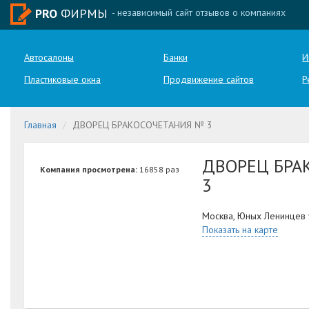
PRO
ФИРМЫ
- независимый сайт отзывов о компаниях
Автосалоны
Банки
И
Пластиковые окна
Продвижение сайтов
Р
Главная
ДВОРЕЦ БРАКОСОЧЕТАНИЯ № 3
ДВОРЕЦ БРА
Компания просмотрена:
16858 раз
3
Москва, Юных Ленинцев 
Показать на карте