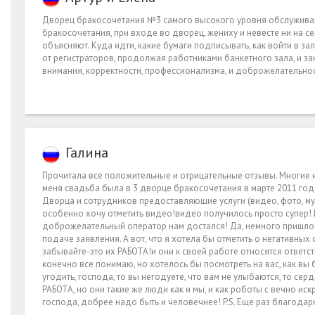
Дворец бракосочетания №3 самого высокого уровня обслуживан
бракосочетания, при входе во дворец, жениху и невесте ни на се
объясняют. Куда идти, какие бумаги подписывать, как войти в за
от регистраторов, продолжая работниками банкетного зала, и за
внимания, корректности, профессионализма, и доброжелательнос
Галина
Прочитала все положительные и отрицательные отзывы. Многие и
меня свадьба была в 3 дворце бракосочетания в марте 2011 г
Дворца и сотрудников предоставляющие услуги (видео, фото, муз
особенно хочу отметить видео!видео получилось просто супер!
доброжелательный оператор нам достался! Да, немного пришло
подаче заявления. А вот, что я хотела бы отметить о негативных
забывайте-это их РАБОТА!и они к своей работе относятся ответ
конечно все понимаю, но хотелось бы посмотреть на вас, как вы
угодить, господа, то вы негодуете, что вам не улыбаются, то серди
РАБОТА, но они такие же люди как и мы, и как роботы с вечно и
господа, добрее надо быть и человечнее! P.S. Еще раз благода