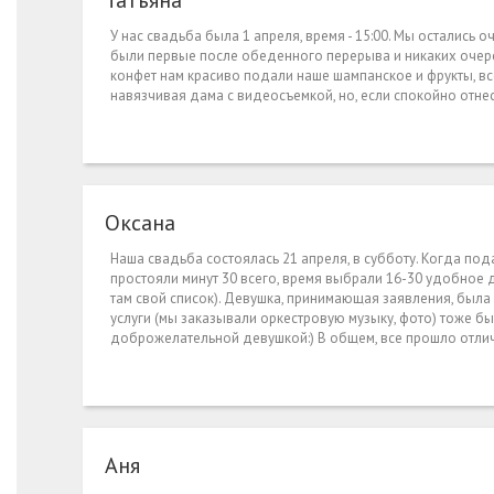
Татьяна
У нас свадьба была 1 апреля, время - 15:00. Мы остались
были первые после обеденного перерыва и никаких очереде
конфет нам красиво подали наше шампанское и фрукты, все
навязчивая дама с видеосъемкой, но, если спокойно отнест
Оксана
Наша свадьба состоялась 21 апреля, в субботу. Когда пода
простояли минут 30 всего, время выбрали 16-30 удобное д
там свой список). Девушка, принимающая заявления, была
услуги (мы заказывали оркестровую музыку, фото) тоже 
доброжелательной девушкой:) В общем, все прошло отлич
Аня