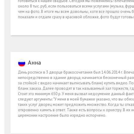
готовиться к нашей свадьбе. Сегодня мы поженились! Впечатлени
около 8 тыс. руб, если пользоваться всеми услугами (музыка, фур
чем на фото. В итоге мы всем довольны, хотя все прошло очень 
показали и отдали сразу в красивой обложке, фото будут готов
Анна
День росписи в 3 дворце бракосочетания был 14.06.2014 г. Впеч
непосредственно в здание дворца, начинается бесконечный разв
за стойкой с видео начинает выписывать бланк) купить видео. П
бланк заказа. Далее проводят в так называемый зал торжеств, 
Стоит это минимум 650 р. У меня вызвал недоумение данный факт
следуют аргументы: "У меня в моей бумажке указано, что вы обязан
таких услуг дворец может предложить множество. Когда ты отказ
откровенно хамить в ответ. Также есть вопросы к оркестру. В их 
церемонии настроение было изрядно испорчено.