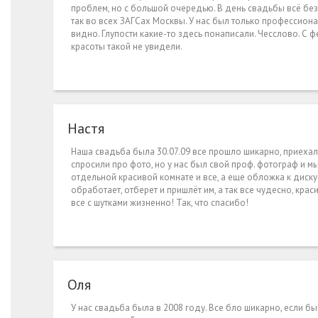
проблем, но с большой очередью. В день свадьбы всё без з
так во всех ЗАГСах Москвы. У нас был только профессион
видно. Глупости какие-то здесь понаписали. Чесслово. 
красоты такой не увидели.
Настя
Наша свадьба была 30.07.09 все прошло шикарно, приехали,
спросили про фото, но у нас был свой проф. фотограф и м
отдельной красивой комнате и все, а еще обложка к диск
обработает, отберет и пришлёт им, а так все чудесно, кра
все с шутками жизненно! Так, что спасибо!
Оля
У нас свадьба была в 2008 году. Все бло шикарно, если бы