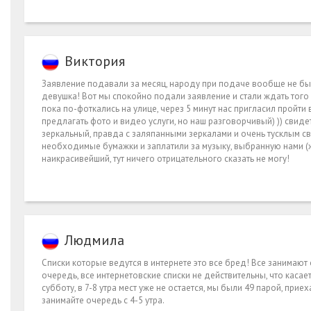
Виктория
Заявление подавали за месяц, народу при подаче вообще не бы
девушка! Вот мы спокойно подали заявление и стали ждать того 
пока по-фоткались на улице, через 5 минут нас пригласил пройти 
предлагать фото и видео услуги, но наш разговорчивый) )) свиде
зеркальный, правда с заляпанными зеркалами и очень тусклым св
необходимые бумажки и заплатили за музыку, выбранную нами (жив
наикрасивейший, тут ничего отрицательного сказать не могу!
Людмила
Списки которые ведутся в интернете это все бред! Все занимают
очередь, все интернетовские списки не действительны, что касае
субботу, в 7-8 утра мест уже не остается, мы были 49 парой, приех
занимайте очередь с 4-5 утра.