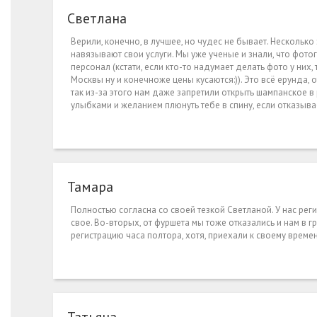
Светлана
Верили, конечно, в лучшее, но чудес не бывает. Несколько
навязывают свои услуги. Мы уже ученые и знали, что фотогр
персонал (кстати, если кто-то надумает делать фото у них,
Москвы ну и конечноже цены кусаются:)). Это всё ерунда, от
так из-за этого нам даже запретили открыть шампанское в 
улыбками и желанием плюнуть тебе в спину, если отказыва
Тамара
Полностью согласна со своей тезкой Светланой. У нас регис
свое. Во-вторых, от фуршета мы тоже отказались и нам в г
регистрацию часа полтора, хотя, приехали к своему време