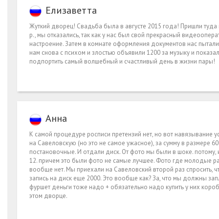
Елизаветта
Жуткий дворец! Свадьба была в августе 2015 года! Пришли туда
р., мы отказались, так как у нас был свой прекрасный видеоопера
настроение. Затем в комнате оформления документов нас пытались
нам снова с психом и злостью объявили 1200 за музыку и показ
подпортить самый волшебный и счастливый день в жизни пары!
Анна
К самой процедуре росписи претензий нет, но вот навязывание ус
на Савеловскую (но это не самое ужасное), за сумму в размере 
постановочные. И отдали диск. От фото мы были в шоке. потому, 
12. причем это были фото не самые лучшее. Фото где молодые р
вообще нет. Мы приехали на Савеловский второй раз спросить, чт
запись на диск еще 2000. Это вообще как? За, что мы должны за
фуршет деньги тоже надо + обязательно надо купить у них короб
этом дворце.