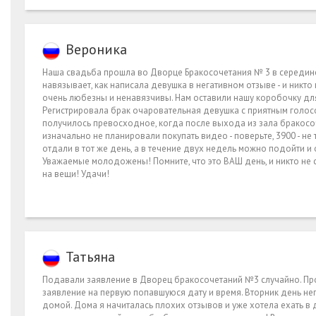
Вероника
Наша свадьба прошла во Дворце Бракосочетания № 3 в середине 
навязывает, как написала девушка в негативном отзыве - и ник
очень любезны и ненавязчивы. Нам оставили нашу коробочку для
Регистрировала брак очаровательная девушка с приятным голосо
получилось превосходное, когда после выхода из зала бракосо
изначально не планировали покупать видео - поверьте, 3900 - не 
отдали в тот же день, а в течение двух недель можно подойти 
Уважаемые молодожены! Помните, что это ВАШ день, и никто не с
на вещи! Удачи!
Татьяна
Подавали заявление в Дворец бракосочетаний №3 случайно. Прост
заявление на первую попавшуюся дату и время. Вторник день не
домой. Дома я начиталась плохих отзывов и уже хотела ехать в др