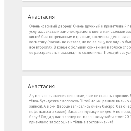
Анастасия
Очень красивый дворец! Очень дружный и приветливый п
услугах. Заказали замочек красного цвета, нам сделали зо
кистей был потрепанным и грязным, косметика дешевая и н
косметику (сказать не сказала, но по ее лицу все видно б
все второпях. В конце с большим сомнением в голосе спрос
ее расстраивать и сказала, что созвонимся. Пользуйтесь у
Анастасия
А у меня впечатления неплохие, если не сказать хорошие. 
тётка-бульдожка с вопросом "Штой-то мы решили именно к 
записи). А в 3-м Дворце записались очень быстро, без очер
пофоткаться в холле). Заказали музыку и видео. А по пов
берут! Люди, у нас в сортир по-маленькому зайти стоит 20-3
приемлемо за хорошие и тёплые воспоминания!