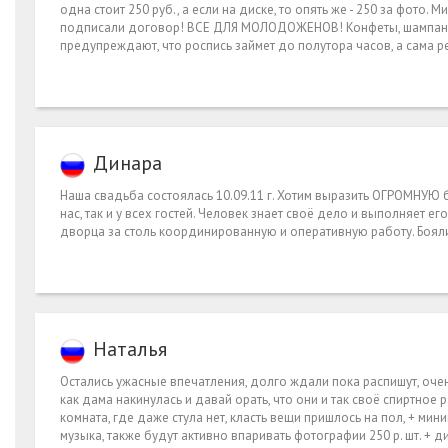
одна стоит 250 руб., а если на диске, то опять же - 250 за фото. 
подписали договор! ВСЕ ДЛЯ МОЛОДОЖЕНОВ! Конфеты, шампанск
предупреждают, что роспись займет до полутора часов, а сама ре
Динара
Наша свадьба состоялась 10.09.11 г. Хотим выразить ОГРОМНУЮ
нас, так и у всех гостей. Человек знает своё дело и выполняет 
дворца за столь координированную и оперативную работу. Бояли
Наталья
Остались ужасные впечатления, долго ждали пока распишут, очен
как дама накинулась и давай орать, что они и так своё спиртное 
комната, где даже стула нет, класть вещи пришлось на пол, + ми
музыка, также будут активно впаривать фотографии 250 р. шт. + ди