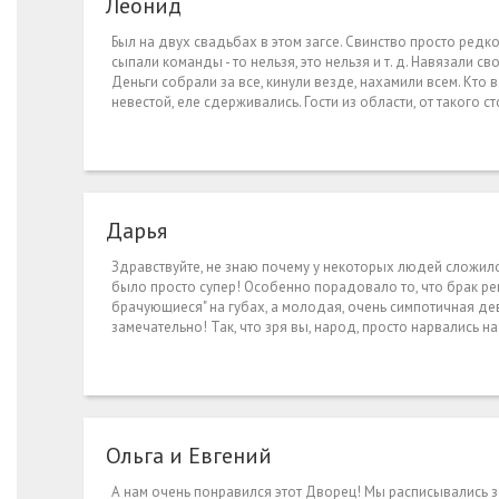
Леонид
Был на двух свадьбах в этом загсе. Свинство просто редк
сыпали команды - то нельзя, это нельзя и т. д. Навязали
Деньги собрали за все, кинули везде, нахамили всем. Кто в
невестой, еле сдерживались. Гости из области, от такого с
Дарья
Здравствуйте, не знаю почему у некоторых людей сложилос
было просто супер! Особенно порадовало то, что брак ре
брачующиеся" на губах, а молодая, очень симпотичная дев
замечательно! Так, что зря вы, народ, просто нарвались н
Ольга и Евгений
А нам очень понравился этот Дворец! Мы расписывались зд