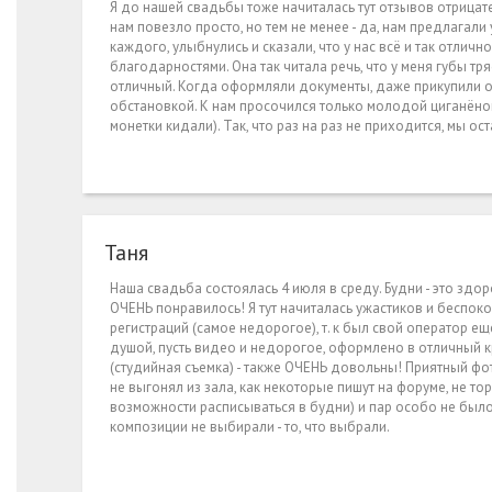
Я до нашей свадьбы тоже начиталась тут отзывов отрицате
нам повезло просто, но тем не менее - да, нам предлагал
каждого, улыбнулись и сказали, что у нас всё и так отличн
благодарностями. Она так читала речь, что у меня губы тр
отличный. Когда оформляли документы, даже прикупили о
обстановкой. К нам просочился только молодой циганёнок,
монетки кидали). Так, что раз на раз не приходится, мы о
Таня
Наша свадьба состоялась 4 июля в среду. Будни - это здор
ОЧЕНЬ понравилось! Я тут начиталась ужастиков и беспоко
регистраций (самое недорогое), т. к был свой оператор ещ
душой, пусть видео и недорогое, оформлено в отличный к
(студийная съемка) - также ОЧЕНЬ довольны! Приятный фот
не выгонял из зала, как некоторые пишут на форуме, не то
возможности расписываться в будни) и пар особо не был
композиции не выбирали - то, что выбрали.