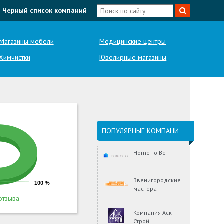
Черный список компаний
Магазины мебели
Медицинские центры
Химчистки
Ювелирные магазины
ПОПУЛЯРНЫЕ КОМПАНИ
Home To Be
Звенигородские
100 %
мастера
отзыва
Компания Аск
Строй