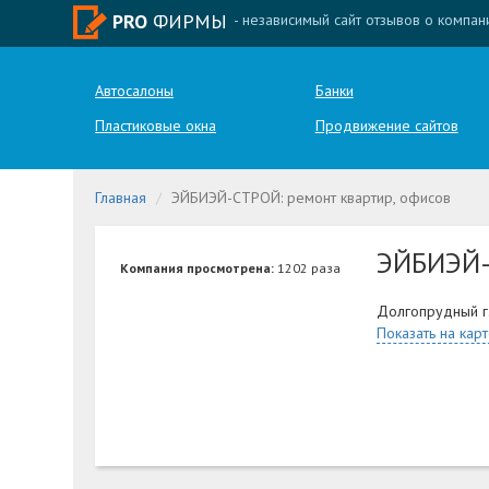
PRO
ФИРМЫ
- независимый сайт отзывов о компан
Автосалоны
Банки
Пластиковые окна
Продвижение сайтов
Главная
ЭЙБИЭЙ-СТРОЙ: ремонт квартир, офисов
ЭЙБИЭЙ
Компания просмотрена:
1202 раза
Долгопрудный г.
Показать на кар