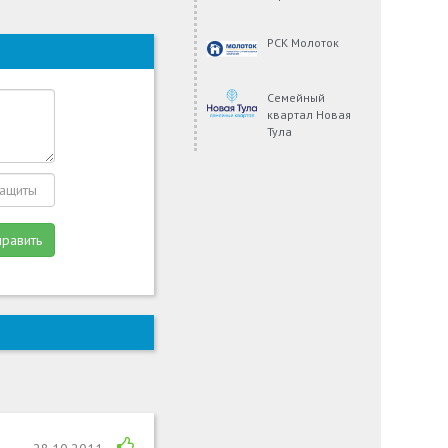
РСК Молоток
Семейный
квартал Новая
Тула
править