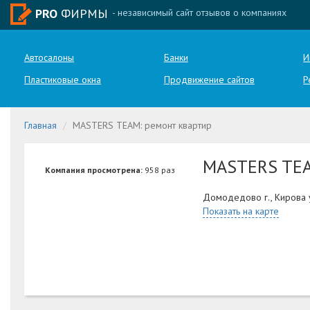
PRO
ФИРМЫ
- независимый сайт отзывов о компаниях
Автосалоны
Банки
И
Пластиковые окна
Продвижение сайтов
Р
Главная
MASTERS TEAM: ремонт квартир
MASTERS TE
Компания просмотрена:
958 раз
Домодедово г., Кирова 
Показать на карте