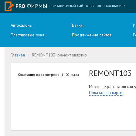
PRO
ФИРМЫ
- независимый сайт отзывов о компаниях
Автосалоны
Банки
И
Пластиковые окна
Продвижение сайтов
Р
Главная
REMONT103: ремонт квартир
REMONT103
Компания просмотрена:
1402 раза
Москва, Краснодонская у
Показать на карте