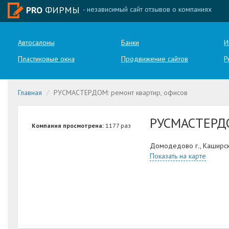
PRO
ФИРМЫ
- независимый сайт отзывов о компаниях
Автосалоны
Банки
И
Пластиковые окна
Продвижение сайтов
Р
Главная
РУСМАСТЕРДОМ: ремонт квартир, офисов
РУСМАСТЕР
Компания просмотрена:
1177 раз
Домодедово г., Каширск
Показать на карте