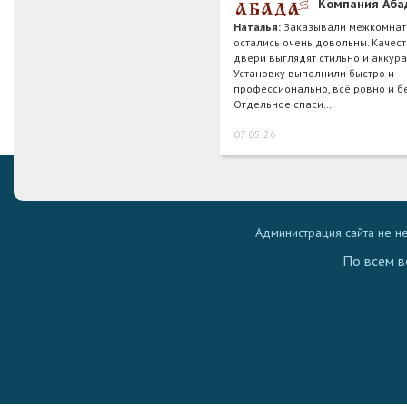
Компания Аба
Наталья:
Заказывали межкомнат
остались очень довольны. Качест
двери выглядят стильно и аккура
Установку выполнили быстро и
профессионально, всё ровно и б
Отдельное спаси…
07.05.26
Администрация сайта не н
По всем в