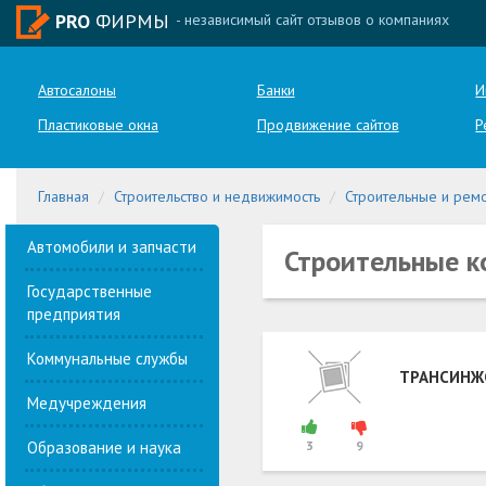
PRO
ФИРМЫ
- независимый сайт отзывов о компаниях
Автосалоны
Банки
И
Пластиковые окна
Продвижение сайтов
Р
Главная
Строительство и недвижимость
Строительные и рем
Автомобили и запчасти
Строительные к
Государственные
предприятия
Коммунальные службы
ТРАНСИНЖ
Медучреждения
Образование и наука
3
9