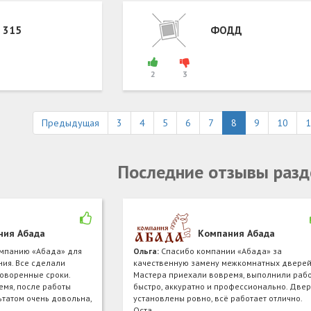
 315
ФОДД
2
3
Предыдущая
3
4
5
6
7
8
9
10
1
Последние отзывы разд
ния Абада
Компания Абада
мпанию «Абада» для
Ольга:
Спасибо компании «Абада» за
ия. Все сделали
качественную замену межкомнатных дверей
говоренные сроки.
Мастера приехали вовремя, выполнили рабо
емя, после работы
быстро, аккуратно и профессионально. Две
ьтатом очень довольна,
установлены ровно, всё работает отлично.
Оста…