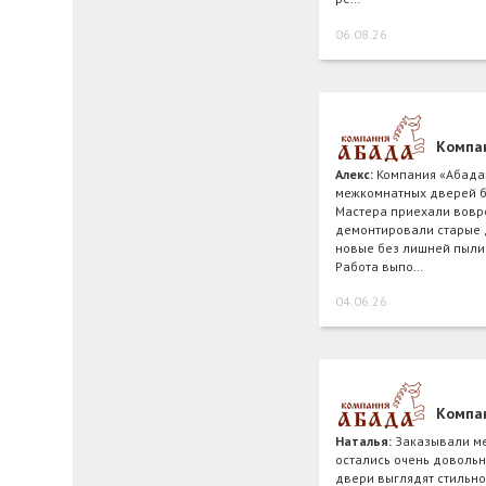
06.08.26
Компа
Алекс:
Компания «Абада
межкомнатных дверей б
Мастера приехали вовре
демонтировали старые 
новые без лишней пыли
Работа выпо…
04.06.26
Компа
Наталья:
Заказывали м
остались очень довольн
двери выглядят стильно 