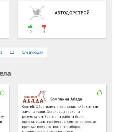
АВТОДОРСТРОЙ
0
4
1
12
Следующая
ела
Компания Абада
Сергей:
Обратились в компанию «Абада» для
.
замены кухни. Остались довольны
ту
результатом. Все этапы работы были
ри
организованы профессионально: замерщик
приехал вовремя, помог с выбором
материалов и дал полезные р…