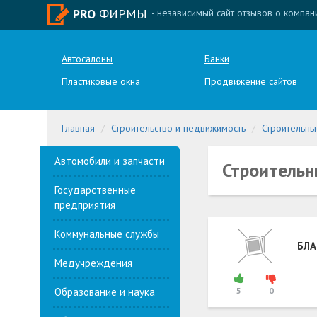
PRO
ФИРМЫ
- независимый сайт отзывов о компан
Автосалоны
Банки
Пластиковые окна
Продвижение сайтов
Главная
Строительство и недвижимость
Строительны
Автомобили и запчасти
Строительн
Государственные
предприятия
Коммунальные службы
БЛА
Медучреждения
Образование и наука
5
0