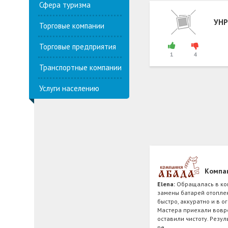
Сфера туризма
УНР
Торговые компании
Торговые предприятия
1
4
Транспортные компании
Услуги населению
Компа
Elena:
Обращалась в ко
замены батарей отоплен
быстро, аккуратно и в о
Мастера приехали вовр
оставили чистоту. Резул
ре…