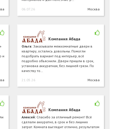
ква
06.07.26
Москва
Компания Абада
»
Ольга:
Заказывали межкомнатные двери в
квартиру, остались довольны. Помогли
о и
подобрать вариант под интерьер, всё
подробно объяснили. Двери пришли в срок,
установка аккуратная, без лишней грязи. По
качеству то…
ква
21.05.26
Москва
Компания Абада
ли
Алексей:
Спасибо за отличный ремонт! Всё
сделали аккуратно, в срок и без лишних
затрат. Комната выглядит отлично, результатом