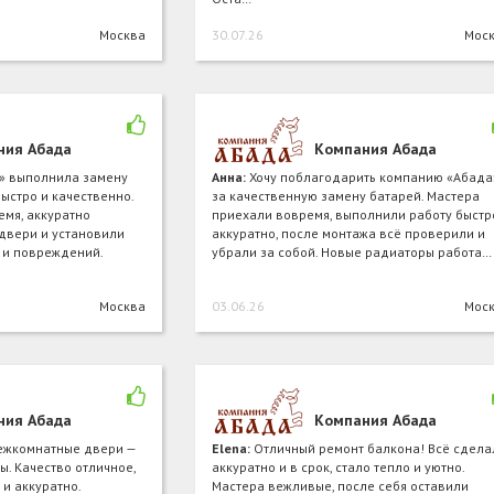
Москва
30.07.26
Мос
ния Абада
Компания Абада
» выполнила замену
Анна:
Хочу поблагодарить компанию «Абада
ыстро и качественно.
за качественную замену батарей. Мастера
мя, аккуратно
приехали вовремя, выполнили работу быстр
двери и установили
аккуратно, после монтажа всё проверили и
 и повреждений.
убрали за собой. Новые радиаторы работа…
Москва
03.06.26
Мос
ния Абада
Компания Абада
ежкомнатные двери —
Elena:
Отличный ремонт балкона! Всё сдела
ы. Качество отличное,
аккуратно и в срок, стало тепло и уютно.
и аккуратно.
Мастера вежливые, после себя оставили