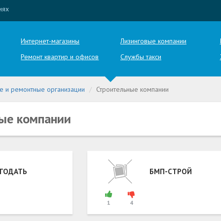
иях
Интернет-магазины
Лизинговые компании
Ремонт квартир и офисов
Службы такси
е и ремонтные организации
Строительные компании
ые компании
ГОДАТЬ
БМП-СТРОЙ
1
4