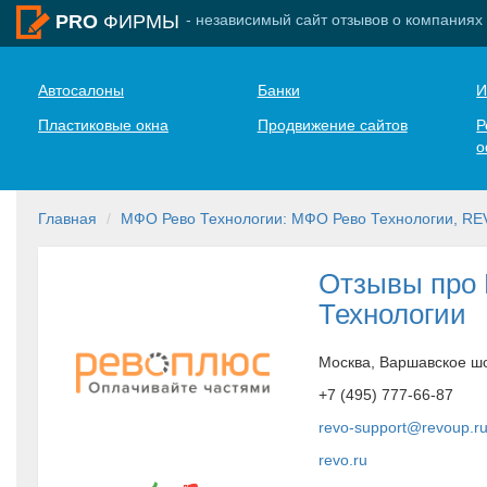
- независимый сайт отзывов о компаниях
PRO
ФИРМЫ
Автосалоны
Банки
И
Пластиковые окна
Продвижение сайтов
Р
о
Главная
МФО Рево Технологии: МФO Рево Технологии, REV
Отзывы про
Технологии
Москва, Варшавское ш
+7 (495) 777-66-87
revo-support@revoup.r
revo.ru