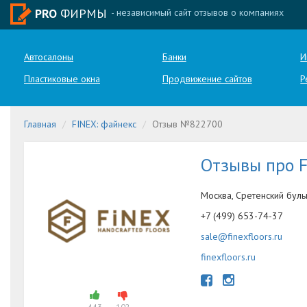
PRO
ФИРМЫ
- независимый сайт отзывов о компаниях
Автосалоны
Банки
И
Пластиковые окна
Продвижение сайтов
Р
Главная
FINEX: файнекс
Отзыв №822700
Отзывы про 
Москва, Сретенский бульва
+7 (499) 653-74-37
sale@finexfloors.ru
finexfloors.ru
443
102