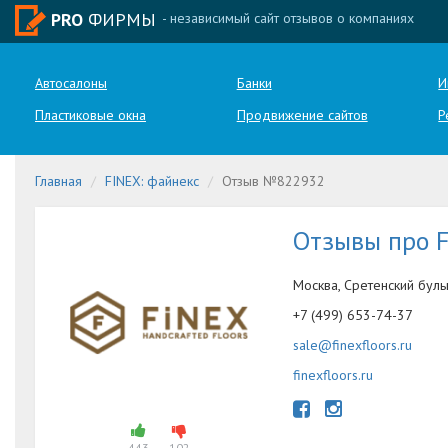
PRO
ФИРМЫ
- независимый сайт отзывов о компаниях
Автосалоны
Банки
И
Пластиковые окна
Продвижение сайтов
Р
Главная
FINEX: файнекс
Отзыв №822932
Отзывы про 
Москва, Сретенский бульва
+7 (499) 653-74-37
sale@finexfloors.ru
finexfloors.ru
443
102