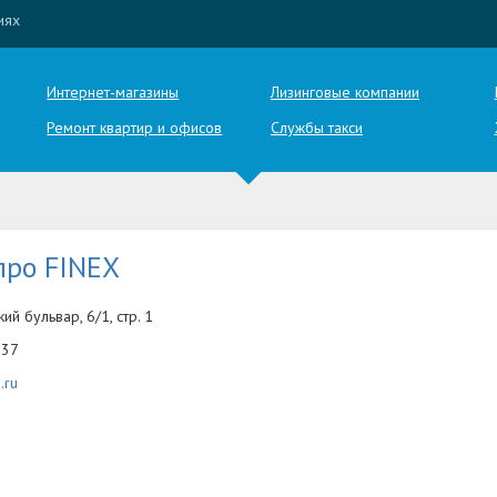
иях
Интернет-магазины
Лизинговые компании
Ремонт квартир и офисов
Службы такси
про FINEX
ий бульвар, 6/1, стр. 1
-37
.ru