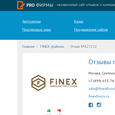
PRO
ФИРМЫ
- независимый сайт отзывов о компан
Автосалоны
Банки
Пластиковые окна
Продвижение сайтов
Главная
FINEX: файнекс
Отзыв №827252
Отзывы 
Москва, Сретенск
+7 (499) 653-74
sale@finexfloors
finexfloors.ru
443
102