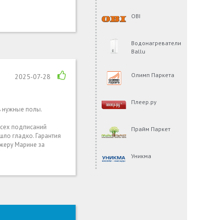
OBI
Водонагреватели
Ballu
Олимп Паркета
2025-07-28
Плеер.ру
ь нужные полы.
всех подписаний
Прайм Паркет
шло гладко. Гарантия
джеру Марине за
Уникма