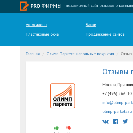
PRO
ФИРМЫ
- независимый сайт отзывов о компан
Автосалоны
Банки
Пластиковые окна
Продвижение сайтов
Главная
Олимп Паркета: напольные покрытия
Отзыв
Отзывы 
Москва, Пришвин
+7 (495) 266-10
info@olimp-park
olimp-parketa.ru
156
11