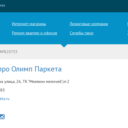
иях
Интернет-магазины
Лизинговые компании
Ремонт квартир и офисов
Службы такси
 №820753
про Олимп Паркета
а улица, 26, ТК "Миллион мелочей",эт.2
-85
eta.ru