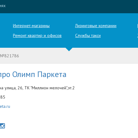
иях
Интернет-магазины
Лизинговые компании
Ремонт квартир и офисов
Службы такси
 №821786
про Олимп Паркета
а улица, 26, ТК "Миллион мелочей",эт.2
-85
eta.ru