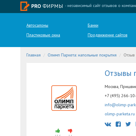
PRO
ФИРМЫ
- независимый сайт отзывов о компан
Автосалоны
Банки
Пластиковые окна
Продвижение сайтов
Главная
Олимп Паркета: напольные покрытия
Отзыв
Отзывы 
Москва, Пришвин
+7 (495) 266-10
info@olimp-park
olimp-parketa.ru
156
11