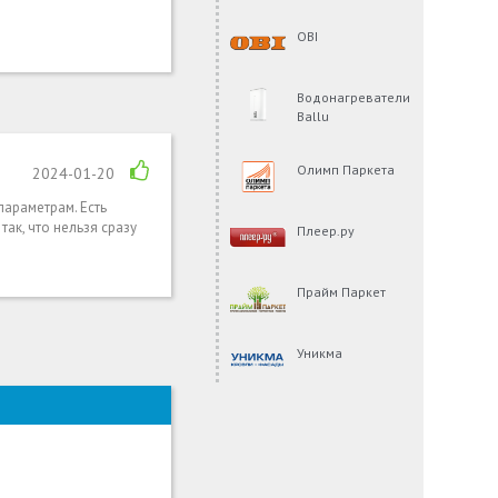
OBI
Водонагреватели
Ballu
Олимп Паркета
2024-01-20
араметрам. Есть
ак, что нельзя сразу
Плеер.ру
Прайм Паркет
Уникма