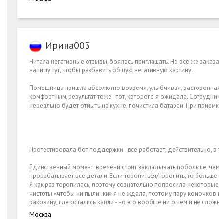
Ирина003
Читала негативные отзывы, боялась приглашать. Но все же заказа
напишу тут, чтобы разбавить общую негативную картину.
Помощница пришла абсолютно вовремя, улыбчивая, расторопная,
комфортным, результат тоже - тот, которого я ожидала. Сотрудни
нереально будет отмыть на кухне, почистила батареи. При прием
Протестировала бот поддержки - все работает, действительно, в 
Единственный момент: времени стоит закладывать побольше, чем н
прорабатывает все детали. Если торопиться/торопить, то больше
Я как раз торопилась, поэтому сознательно попросила некоторы
чистоты «чтобы ни пылинки» я не ждала, поэтому пару комочков н
раковину, где остались капли - но это вообще ни о чем и не слож
Москва