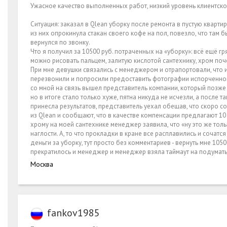
Ужасное качество выполненных работ, низкий уровень клиентск
Ситуация: заказал в Qlean уборку после ремонта в пустую квар
из них опрокинула стакан своего кофе на пол, повезло, что там бы
вернулся по звонку.
Что я получил за 10500 руб. потраченных на «уборку»: всё ещё г
можно рисовать пальцем, залитую кислотой сантехнику, хром поч
При мне девушки связались с менеджером и отрапортовали, что и
перезвонили и попросили предоставить фотографии испорченного
со мной на связь вышел представитель компании, который позже
но в итоге стало только хуже, пятна никуда не исчезли, а после
принесла результатов, представитель уехал обещав, что скоро с
из Qlean и сообщают, что в качестве компенсации предлагают 1
хрому на моей сантехнике менеджер заявила, что «ну это же толь
наглости. А, то что прокладки в кране все расплавились и соча
деньги за уборку, тут просто без комментариев - вернуть мне 10
прекратилось и менеджер и менеджер взяла таймаут на подумать
Москва
fankov1985