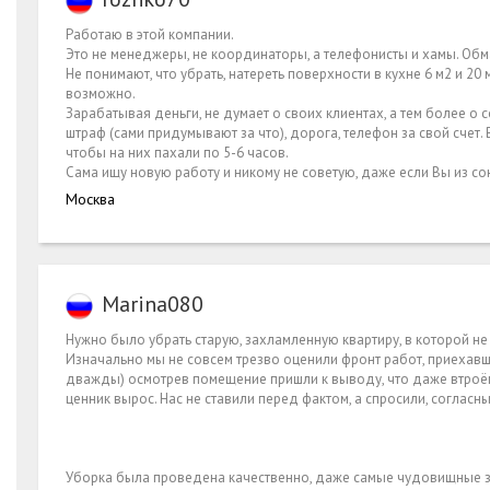
Работаю в этой компании.
Это не менеджеры, не координаторы, а телефонисты и хамы. Обма
Не понимают, что убрать, натереть поверхности в кухне 6 м2 и 2
возможно.
Зарабатывая деньги, не думает о своих клиентах, а тем более о
штраф (сами придумывают за что), дорога, телефон за свой счет. 
чтобы на них пахали по 5-6 часов.
Сама ищу новую работу и никому не советую, даже если Вы из со
Москва
Marina080
Нужно было убрать старую, захламленную квартиру, в которой не
Изначально мы не совсем трезво оценили фронт работ, приехавш
дважды) осмотрев помещение пришли к выводу, что даже втроём 
ценник вырос. Нас не ставили перед фактом, а спросили, согласны
Уборка была проведена качественно, даже самые чудовищные з