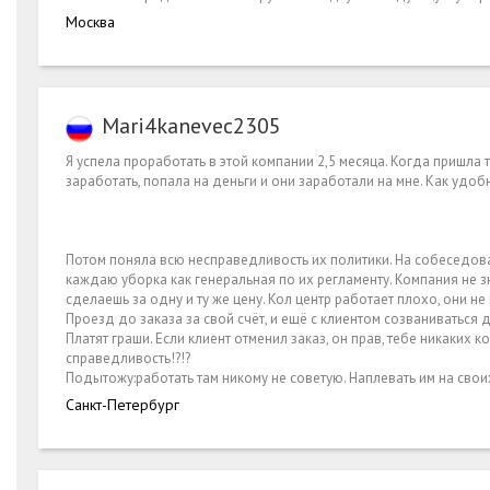
Москва
Mari4kanevec2305
Я успела проработать в этой компании 2,5 месяца. Когда пришла 
заработать, попала на деньги и они заработали на мне. Как удоб
Потом поняла всю несправедливость их политики. На собеседов
каждаю уборка как генеральная по их регламенту. Компания не зн
сделаешь за одну и ту же цену. Кол центр работает плохо, они н
Проезд до заказа за свой счёт, и ещё с клиентом созваниваться д
Платят граши. Если клиент отменил заказ, он прав, тебе никаких к
справедливость!?!?
Подытожу:работать там никому не советую. Наплевать им на свои
Санкт-Петербург