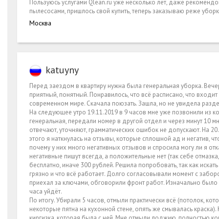
Пользуюсь услугами Qlean.ru уже несколько лет, даже рекомендо
пылесосами, пришлось свой купить, теперь заказываю реже уборк
Москва
katuyny
Перед заездом в квартиру нужна была генеральная уборка. Вече
приятный, понятный. Понравилось, что всё расписано, что входит
современном мире. Скачала поюзать. Зашла, но не увидела раз
На следующее утро 19.11.2019 в 9 часов мне уже позвонили из 
генеральная, передали номер в другой отдел и через минут 10 
отвечают, уточняют, грамматических ошибок не допускают. На 20
этого я наткнулась на отзывы, которые сплошной ад и негатив, чт
почему у них много негативных отзывов и спросила могу ли я отк
негативные пишут всегда, а положительные нет (так себе отмазка,
бесплатно, иначе 300 рублей. Решила попробовать, так как искат
грязно и что всё работает. Долго согласовывали момент с забор
приехал за ключами, обговорили фронт работ. Изначально было ог
часа уйдёт.
По итогу. Убирали 5 часов, отмыли практически всё (потолок, кот
некоторые пятна на кухонной стене, опять же смывалась краска)
киргизка, которая была с ней. Мне отмыли лоджию, полностью ком