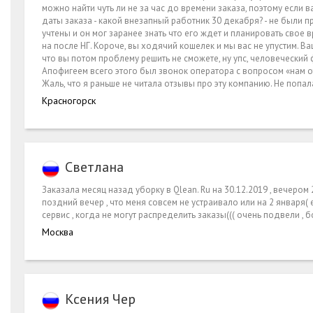
можно найти чуть ли не за час до времени заказа, поэтому если 
даты заказа - какой внезапный работник 30 декабря? - не были п
учтены и он мог заранее знать что его ждет и планировать свое 
на после НГ. Короче, вы ходячий кошелек и мы вас не упустим. Ва
что вы потом проблему решить не сможете, ну упс, человеческий 
Апофигеем всего этого был звонок оператора с вопросом «нам от
Жаль, что я раньше не читала отзывы про эту компанию. Не попала
Красногорск
Светлана
Заказала месяц назад уборку в Qlean. Ru на 30.12.2019 , вечеро
поздний вечер , что меня совсем не устраивало или на 2 января( 
сервис , когда не могут распределить заказы((( очень подвели , 
Москва
Ксения Чер