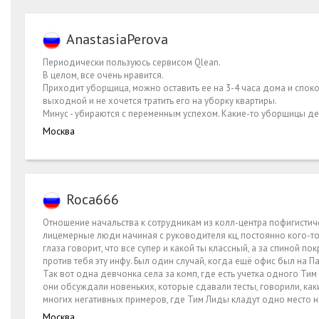
AnastasiaPerova
Периодически пользуюсь сервисом Qlean.
В целом, все очень нравится.
Приходит уборщица, можно оставить ее на 3-4 часа дома и споко
выходной и не хочется тратить его на уборку квартиры.
Минус - убираются с переменным успехом. Какие-то уборщицы дел
Москва
Roca666
Отношение начальства к сотрудникам из колл-центра пофигистиче
лицемерные люди начиная с руководителя кц, постоянно кого-то 
глаза говорит, что все супер и какой ты классный, а за спиной п
против тебя эту инфу. Был один случай, когда ещё офис был на 
Так вот одна девчонка села за комп, где есть учетка одного Тим
они обсуждали новеньких, которые сдавали тесты, говорили, какие 
многих негативных примеров, где Тим Лиды кладут одно место 
Москва