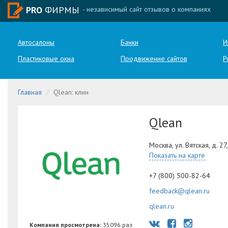
PRO
ФИРМЫ
- независимый сайт отзывов о компаниях
Автосалоны
Банки
И
Пластиковые окна
Продвижение сайтов
Р
Главная
Qlean: клин
Qlean
Москва, ул. Вятская, д. 27,
Показать на карте
+7 (800) 500-82-64
feedback@qlean.ru
qlean.ru
Компания просмотрена:
35096 раз