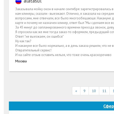
alatasul
Заказывала мойку окон в начале сентября: зарегистрировалась в
нам клинеры, сказали - выезжают. Отлично, я заказала на середи
вопросами, мне отвечали, все было многообещающе. Накануне дн
карте и почему не назначен клинер, ответ был "Мы сделаем все в
За 45 минут до запланированного времени прихода звонок, деву
Я спросила как же мне тогда заказ-то оформили, предыдущий сот
Ответ: "не выезжаем, он ошибся"
Ну как так?
И накануне все было нормально, а в день заказа решили, что не 
Отвратительный сервис!
И на сайте отзыв оставить нельзя, что тоже очень красноречиво
Москва
«
9
10
11
Сфер