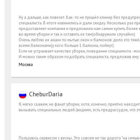
Ну а дальше, как повезет. Как- то не пришёл клинер без предупре
специалиста. В итоге извинились и дали скидку. Несколько раз 
предоставляет компания и предложила нам самим купить более ка
во время уборки и так и оставить их там(обнаружили случайно)
Очень люблю их акции по мытью окон и балконов: дело это тяжёло
всеми балконами(у кого больше 1 балкона, поймут).
Если не устраивает качество уборки, поведение специалиста - м
И можно таким образом подобрать специалиста, предложив ему п
Москва
CheburDaria
Я, мягко скажем, не фанат уборки, хотя, конечно, приятно наход
вызывать специальных людей (видимо, есть предрассудок, что это
Пользуюсь сервисом с весны. Это совсем не так дорого "на семью