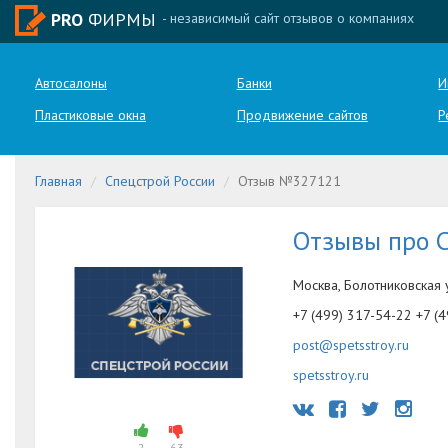
PRO
ФИРМЫ
- независимый сайт отзывов о компаниях
Автосалоны
Банки
И
Пластиковые окна
Продвижение сайтов
Р
Главная
Спецстрой России
Отзыв №327121
Отзывы про С
Москва, Болотниковская 
+7 (499) 317-54-22 +7 (
post@spetsstroy.ru
spetsstroy.ru
2
63