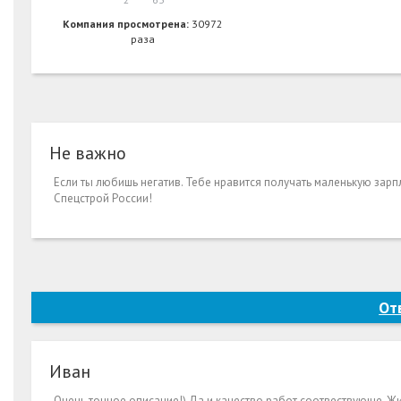
Компания просмотрена:
30972
раза
Не важно
Если ты любишь негатив. Тебе нравится получать маленькую зарп
Спецстрой России!
От
Иван
Очень точное описание!) Да и качество работ соотвествующе. Жи