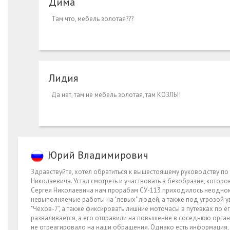
Дима
Там что, мебель золотая???
Лидия
Да нет, там не мебель золотая, там КОЗЛЫ!
Юрий Владимирович
Здравствуйте, хотел обратиться к вышестоящему руководству по
Николаевича. Устал смотреть и участвовать в безобразие, которо
Сергея Николаевича нам прорабам СУ-113 приходилось неодно
невыполняемые работы на "левых" людей, а также под угрозой ув
"Чехов-7", а также фиксировать лишние моточасы в путевках по 
разваливается, а его отправили на повышение в соседнюю органи
не отреагировало на наши обращения. Однако есть информация, 