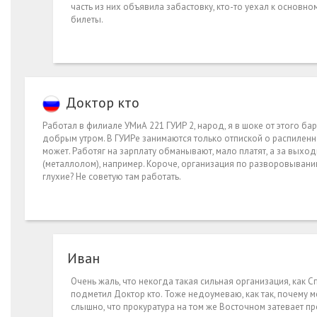
часть из них объявила забастовку, кто-то уехал к основному
билеты.
Доктор кто
Работал в филиале УМиА 221 ГУИР 2, народ, я в шоке от этого бар
добрым утром. В ГУИРе занимаются только отпиской о распиленно
может. Работяг на зарплату обманывают, мало платят, а за выход
(металлолом), например. Короче, организация по разворовывани
глухие? Не советую там работать.
Иван
Очень жаль, что некогда такая сильная организация, как
подметил Доктор кто. Тоже недоумеваю, как так, почему м
слышно, что прокуратура на том же Восточном затевает про