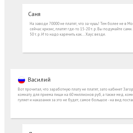
Саня
На заводе 70000 не платят, что за чушь! Тем более не в Мо
сейчас кризис, платят где-то 15-20 т. р. Вы подумайте сами.
50 т. р. И то надо карячить как... Хаус везде.
Василий
Вот прочитал, что заработную плату не платят, зато кабинет Заг
комнату для приема пищи на 60 миллионов руб, а также мед. комн
гуляет и наказания за это не будет, самое большое - на вид пост