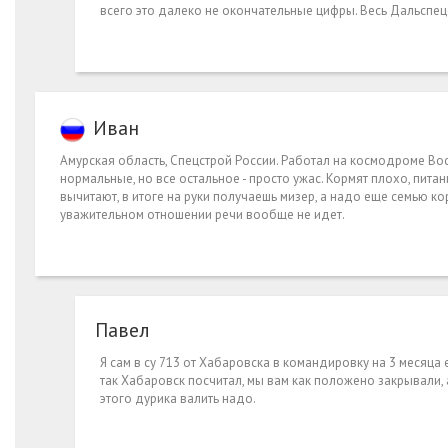
всего это далеко не окончательные цифры. Весь Дальспец
Иван
Амурская область, Спецстрой России. Работал на космодроме Во
нормальные, но все остальное - просто ужас. Кормят плохо, питан
вычитают, в итоге на руки получаешь мизер, а надо еще семью кор
уважительном отношении речи вообще не идет.
Павел
Я сам в су 713 от Хабаровска в командировку на 3 месяца
так Хабаровск посчитал, мы вам как положено закрывали, 
этого дурика валить надо.