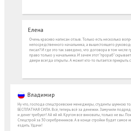
Елена
Очень красиво написан отзыв. Только есть несколько вопр
непосредственного начальника, а вышестоящего руководств
писал? И где это так заведено, что договора в том числе
право только у начальника. И зачем этот "прораб" скрывае
двери всегда открыты. А может кто-то пытается прикрыть с
Владимир
Ну что, господа спецстроевские менеджеры, студенты шумною то
БЕСПЛАТНАЯ СИЛА. Всё, теперь всё за денежки. Замучили подрядч
и денег требуют! Ай яй яй. Кругом все виноваты, только не вы. П
Спецстрой за 30 серебренников. А в конце стройки будет самое ин
ездить. Удачи!