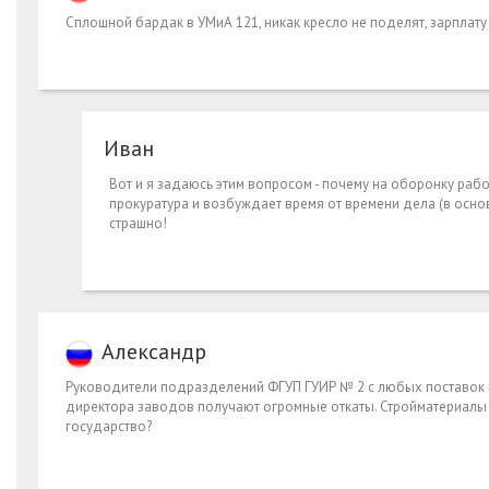
Сплошной бардак в УМиА 121, никак кресло не поделят, зарплату
Иван
Вот и я задаюсь этим вопросом - почему на оборонку рабо
прокуратура и возбуждает время от времени дела (в основ
страшно!
Александр
Руководители подразделений ФГУП ГУИР № 2 с любых поставок м
директора заводов получают огромные откаты. Стройматериалы б
государство?