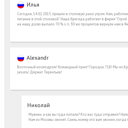
Илья
Сегодня, 14.02.2015, пришли в столовую рано утром. Нам, работн
питание в этой столовой". Наша бригада работает в фирме "Строй ин
на нашу долю выпало 70 % з. п. 30 же процентов вернули нам в 
Alexandr
Восточный космодром! Командный пункт! Городок 718! Мы из Кр
уехать! Держит Терентьев!
Николай
Мужики, а как вы туда попали? Кто вас туда отправил? На
Нам из Москвы звонят. Скинь номер кто вам звонил, когда 