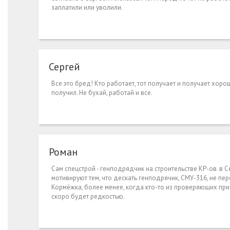
заплатили или уволили.
Сергей
Все это бред! Кто работает, тот получает и получает хорош
получил. Не бухай, работай и все.
Роман
Сам спецстрой - генподрядчик на строительстве КР-ов. в
мотивируют тем, что дескать генподрячик, СМУ-316, не пер
Кормёжка, более менее, когда кто-то из проверяющих приез
скоро будет редкостью.