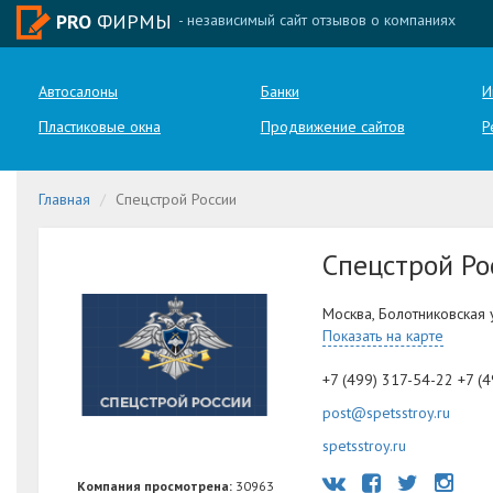
PRO
ФИРМЫ
- независимый сайт отзывов о компаниях
Автосалоны
Банки
И
Пластиковые окна
Продвижение сайтов
Р
Главная
Спецстрой России
Спецстрой Ро
Москва, Болотниковская 
Показать на карте
+7 (499) 317-54-22 +7 (
post@spetsstroy.ru
spetsstroy.ru
Компания просмотрена:
30963