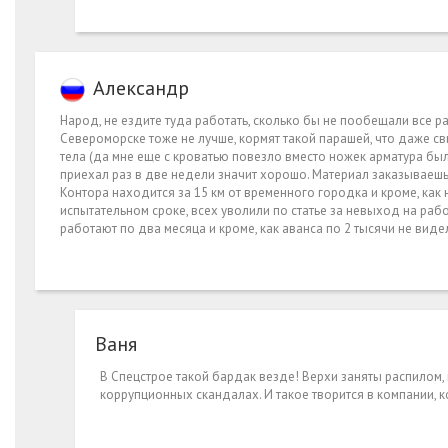
Александр
Народ, не ездите туда работать, сколько бы не пообещали все р
Североморске тоже не лучше, кормят такой парашей, что даже сви
тела (да мне еще с кроватью повезло вместо ножек арматура был
приехал раз в две недели значит хорошо. Материал заказываешь з
Контора находится за 15 км от временного городка и кроме, как
испытательном сроке, всех уволили по статье за невыход на ра
работают по два месяца и кроме, как аванса по 2 тысячи не видел
Ваня
В Спецстрое такой бардак везде! Верхи заняты распилом, 
коррупционных скандалах. И такое творится в компании, 