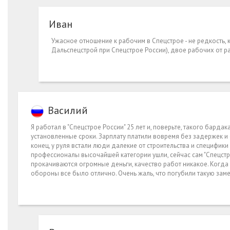
Иван
Ужасное отношение к рабочим в Спецстрое - не редкость,
Дальспецстрой при Спецстрое России), двое рабочих от р
Василий
Я работал в "Спецстрое России" 25 лет и, поверьте, такого барда
установленные сроки. Зарплату платили вовремя без задержек и
конец, у руля встали люди далекие от строительства и специфик
профессионалы высочайшей категории ушли, сейчас сам "Спецстр
прокачиваются огромные деньги, качество работ никакое. Когда
обороны все было отлично. Очень жаль, что погубили такую зам