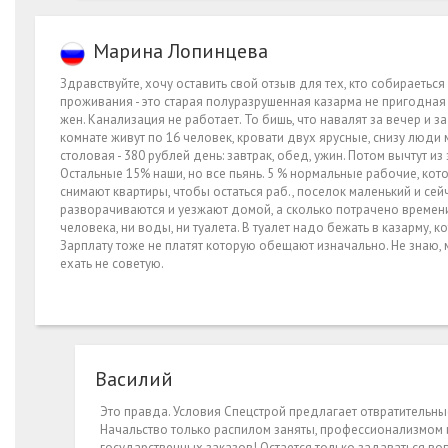
Марина Лопинцева
Здравствуйте, хочу оставить свой отзыв для тех, кто собираеть
проживания - это старая полуразрушенная казарма не пригодная д
жен. Канализация не работает. То бишь, что навалят за вечер и за
комнате живут по 16 человек, кровати двух ярусные, снизу люди 
столовая - 380 рублей день: завтрак, обед, ужин. Потом вычтут из
Остальные 15% наши, но все пьянь. 5 % нормальные рабочие, кот
снимают квартиры, чтобы остаться раб., поселок маленький и се
разворачиваются и уезжают домой, а сколько потрачено времени
человека, ни воды, ни туалета. В туалет надо бежать в казарму,
Зарплату тоже не платят которую обещают изначально. Не знаю, 
ехать не советую.
Василий
Это правда. Условия Спецстрой предлагает отвратительные
Начальство только распилом заняты, профессионализмом и
государственных заказов! Остается только задаваться воп