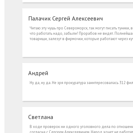
Палачик Сергей Алексеевич
Читаю эту чушь про Североморск, так могут писать туники, в
что работать надо, забыли! Прорабов не видят. Полнейшая 
товарищи, залезут в фирмочки, которые работают через ку
Андрей
Ну да, ну да. Не зря прокуратура заинтересовалась 312 фи
Светлана
В ходе проверок ни одного уголовного дела по отношению
согласна с Сергеем Алексеевичем. Народ хочет не работат