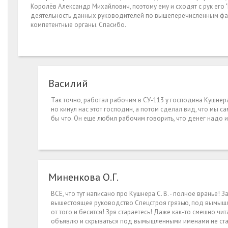
Королёв Александр Михайлович, поэтому ему и сходят с рук его
деятельность данных руководителей по вышеперечисленным факт
компетентные органы. Спасибо.
Василий
Так точно, работал рабочим в СУ-113 у господина Кушнера 
но кинул нас этот господин, а потом сделал вид, что мы сам
бы что. Он еще любил рабочим говорить, что денег надо им
Миненкова О.Г.
ВСЕ, что тут написано про Кушнера С. В. - полное вранье! 
вышестоящее руководство Спецстроя грязью, под вымышле
от того и бесится! Зря стараетесь! Даже как-то смешно чи
объявлю и скрываться под вымышленными именами не стан