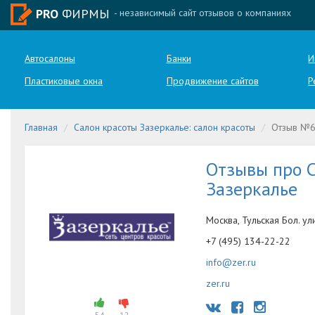
PRO
ФИРМЫ
- независимый сайт отзывов о компаниях
Автосалоны
Банки
И
Пластиковые окна
Продвижение сайтов
Р
Главная
Салон красоты Зазеркалье: салон красоты
Отзыв №
Отзывы про С
Зазеркалье
Москва, Тульская Бол. ули
+7 (495) 134-22-22
info@zer.ru
zer.ru
54
12