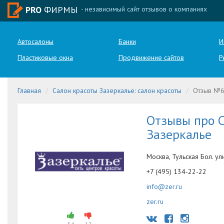
PRO
ФИРМЫ
- независимый сайт отзывов о компаниях
Автосалоны
Банки
И
Пластиковые окна
Продвижение сайтов
Р
Главная
Салон красоты Зазеркалье: салон красоты
Отзыв №
Отзывы про С
Зазеркалье
Москва, Тульская Бол. ули
+7 (495) 134-22-22
info@zer.ru
zer.ru
54
12