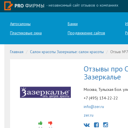
PRO
ФИРМЫ
- независимый сайт отзывов о компаниях
Автосалоны
Банки
И
Пластиковые окна
Продвижение сайтов
Р
Главная
Салон красоты Зазеркалье: салон красоты
Отзыв №
Отзывы про С
Зазеркалье
Москва, Тульская Бол. ули
+7 (495) 134-22-22
info@zer.ru
zer.ru
54
12