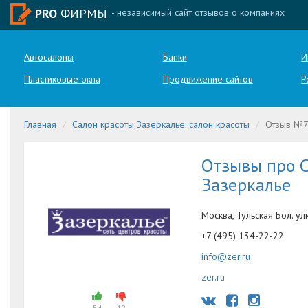
PRO
ФИРМЫ
- независимый сайт отзывов о компаниях
Автосалоны
Банки
И
Пластиковые окна
Продвижение сайтов
Р
Главная
Салон красоты Зазеркалье: салон красоты
Отзыв №
Отзывы про С
Зазеркалье
Москва, Тульская Бол. ули
+7 (495) 134-22-22
info@zer.ru
zer.ru
54
12